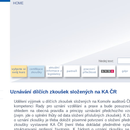
HOME
AZU ÚČETNÍCH, a.s.
hledej text:
aktuální
vyberte si
certifikace
pracovní
informace z
partneři
gdpr
svůj kurz
zkoušky
příležitosti
legislativy
Uznávání dílčích zkoušek složených na KA ČR
Udělení výjimek u dílčích zkoušek složených na Komoře auditorů Č
kompetenci Rady pro uznání vzdělání a praxe a bude posuzov
ohledem na obecná pravidla a principy uznávání předchozího vzd
(zejm. jde o splnění lhůty od data složení příslušných zkoušek). K ž
o uznání zkoušky je třeba doložit písemné potvrzení o složení pře
zkoušky vystavené KA ČR (není třeba dokládat předmětné syla
strukturovaný profesní životopis. K žádosti o uznání zkoušky s