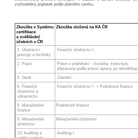
zvýhodněný poplatek podle platného ceníku.
Zkouška v Systému
Zkouška složená na KA ČR
certifikace
a vzdělávání
účetních v ČR
1. Účetnictví
Finanční účetnictví I.
principy a techniky
2. Právo
Právo v podnikání - zkouška, která byla
připravena podle právní úpravy po rekodifikac
5. Daně
Zdanění
6. Finanční
Finanční účetnictví I. + Podnikové finance
účetnictví a
výkaznictví
8. Manažerské
Podnikové finance
finance
9. Manažerské
Manažerské účetnictví
účetnictví
13. Auditing a
Auditing I.
vnitřní kontrola