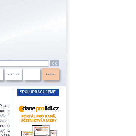
facebook
košík
SPOLUPRACUJEME
R je v
áno s
ělání
ádosti
dmětné
by) a
e váže