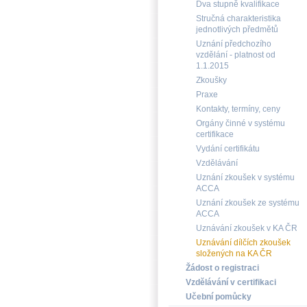
Dva stupně kvalifikace
Stručná charakteristika
jednotlivých předmětů
Uznání předchozího
vzdělání - platnost od
1.1.2015
Zkoušky
Praxe
Kontakty, termíny, ceny
Orgány činné v systému
certifikace
Vydání certifikátu
Vzdělávání
Uznání zkoušek v systému
ACCA
Uznání zkoušek ze systému
ACCA
Uznávání zkoušek v KA ČR
Uznávání dílčích zkoušek
složených na KA ČR
Žádost o registraci
Vzdělávání v certifikaci
Učební pomůcky