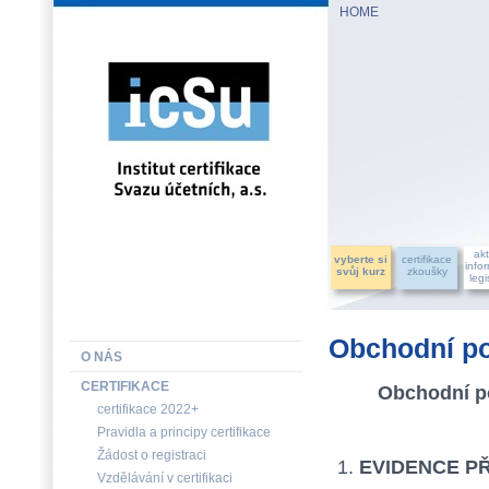
HOME
INSTITUT CERTIFIKACE SVAZU ÚČETNÍCH, a.s.
akt
vyberte si
certifikace
info
svůj kurz
zkoušky
legi
Obchodní p
O NÁS
CERTIFIKACE
Obchodní po
certifikace 2022+
Pravidla a principy certifikace
Žádost o registraci
EVIDENCE P
Vzdělávání v certifikaci