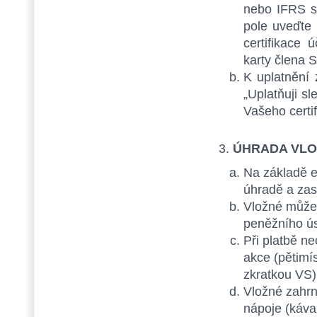
nebo IFRS s
pole uveďte 
certifikace 
karty člena 
K uplatnění
„Uplatňuji s
Vašeho certif
ÚHRADA VL
Na základě e
úhradě a zas
Vložné můžet
peněžního ús
Při platbě n
akce (pětimí
zkratkou VS)
Vložné zahrn
nápoje (káva,