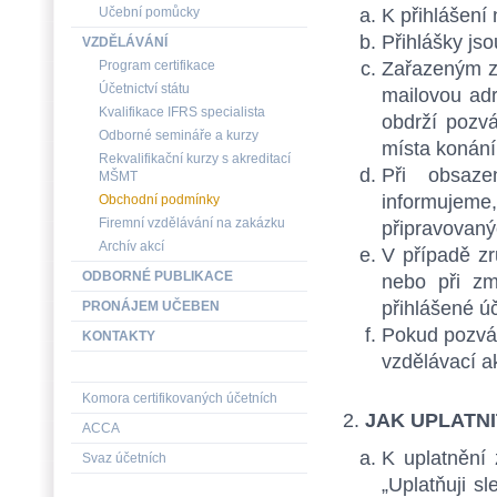
K přihlášení 
Učební pomůcky
Přihlášky js
VZDĚLÁVÁNÍ
Zařazeným z
Program certifikace
Účetnictví státu
mailovou adr
Kvalifikace IFRS specialista
obdrží pozvá
Odborné semináře a kurzy
místa konání
Rekvalifikační kurzy s akreditací
Při obsaze
MŠMT
informujeme
Obchodní podmínky
Firemní vzdělávání na zakázku
připravovaný
Archív akcí
V případě z
ODBORNÉ PUBLIKACE
nebo při zm
přihlášené ú
PRONÁJEM UČEBEN
Pokud pozván
KONTAKTY
vzdělávací a
Komora certifikovaných účetních
JAK UPLATN
ACCA
K uplatnění
Svaz účetních
„Uplatňuji sl