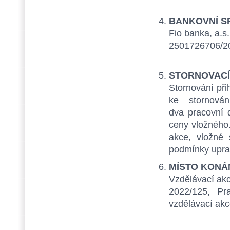
BANKOVNÍ SP
Fio banka, a.s. 
2501
STORNOVACÍ
Stornování př
ke stornová
dva pracovní 
ceny vložného.
akce, vložné 
podmínky upra
MÍSTO KONÁ
Vzdělávací akc
2022/125, Pr
vzdělávací akc