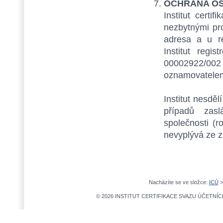
OCHRANA OS
Institut certi
nezbytnými pro
adresa a u re
Institut reg
00002922/002 
oznamovatelem
Institut nesdě
případů zasl
společnosti (
nevyplývá ze 
Nacházíte se ve složce:
ICÚ
© 2026 INSTITUT CERTIFIKACE SVAZU ÚČETNÍCH,