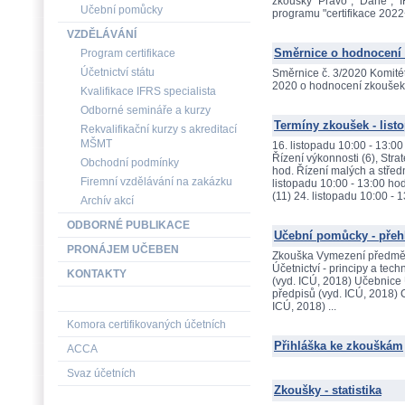
zkoušky "Právo", "Daně", "IF
Učební pomůcky
programu "certifikace 2022
VZDĚLÁVÁNÍ
Směrnice o hodnocení
Program certifikace
Účetnictví státu
Směrnice č. 3/2020 Komitét
2020 o hodnocení zkoušek v
Kvalifikace IFRS specialista
Odborné semináře a kurzy
Termíny zkoušek - list
Rekvalifikační kurzy s akreditací
MŠMT
16. listopadu 10:00 - 13:00
Řízení výkonnosti (6), Str
Obchodní podmínky
hod. Řízení malých a středn
Firemní vzdělávání na zakázku
listopadu 10:00 - 13:00 hod
(11) 24. listopadu 10:00 -
Archív akcí
ODBORNÉ PUBLIKACE
Učební pomůcky - přehl
PRONÁJEM UČEBEN
Zkouška Vymezení předmětu
Účetnictví - principy a tec
KONTAKTY
(vyd. ICÚ, 2018) Učebnice 
předpisů (vyd. ICÚ, 2018) C
ICÚ, 2018) ...
Komora certifikovaných účetních
Přihláška ke zkouškám
ACCA
Svaz účetních
Zkoušky - statistika