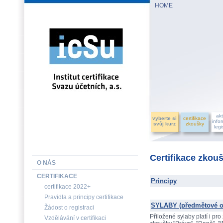
HOME
INSTITUT CERTIFIKACE SVAZU ÚČETNÍCH, a.s.
akt
vyberte si
certifikace
info
svůj kurz
zkoušky
legi
Certifikace zkou
O NÁS
CERTIFIKACE
Principy
certifikace 2022+
Pravidla a principy certifikace
SYLABY (předmětové o
Žádost o registraci
Přiložené sylaby platí i pr
Vzdělávání v certifikaci