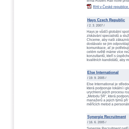
firma Robert Half nové přís
RHI v České republice.
Hays Czech Republic
/ 2. 3. 2007 /
Hays je vůdčí globální spo
získávání specialistů a slu
Chceme, aby naši zákazníc
dostávalo se jim odpovídaj
komunikace, ať je potřebují
celém světě máme více než 
konzultantů, kteří s úspěch
kvalitních kandidátů, aby m
Else International
/ 19. 9. 2005 /
Else International je stře
která podporuje lokální i gl
urychlení jejich procesu r
„Metodu 5R“, která podporu
manažerů a jejich týmů při 
měřících metod a personáln
Synergie Recruitment
/ 16. 6. 2005 /
Synergie Recruitment patř