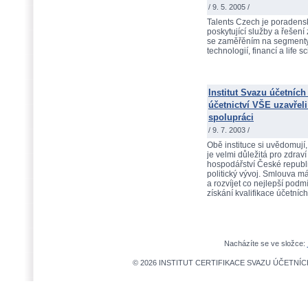
/ 9. 5. 2005 /
Talents Czech je poradens
poskytující služby a řešení 
se zaměřěním na segmenty
technologií, financí a life s
Institut Svazu účetních 
účetnictví VŠE uzavřel
spolupráci
/ 9. 7. 2003 /
Obě instituce si uvědomují,
je velmi důležitá pro zdrav
hospodářství České republik
politický vývoj. Smlouva má 
a rozvíjet co nejlepší podm
získání kvalifikace účetní
Nacházíte se ve složce:
© 2026 INSTITUT CERTIFIKACE SVAZU ÚČETNÍCH,