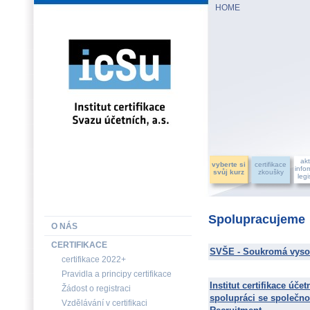
HOME
INSTITUT CERTIFIKACE SVAZU ÚČETNÍCH, a.s.
akt
vyberte si
certifikace
info
svůj kurz
zkoušky
legi
Spolupracujeme
O NÁS
CERTIFIKACE
SVŠE - Soukromá vyso
certifikace 2022+
Pravidla a principy certifikace
Institut certifikace účet
Žádost o registraci
spolupráci se společno
Vzdělávání v certifikaci