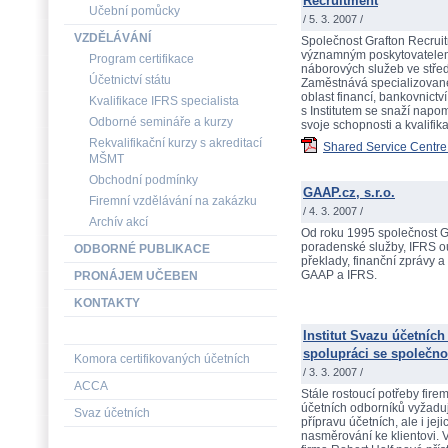
Recruitment
Učební pomůcky
/ 5. 3. 2007 /
VZDĚLÁVÁNÍ
Společnost Grafton Recruitm
významným poskytovatelem
Program certifikace
náborových služeb ve střed
Účetnictví státu
Zaměstnává specializované 
oblast financí, bankovnictv
Kvalifikace IFRS specialista
s Institutem se snaží napo
Odborné semináře a kurzy
svoje schopnosti a kvalifi
Rekvalifikační kurzy s akreditací
Shared Service Centre
MŠMT
Obchodní podmínky
GAAP.cz, s.r.o.
Firemní vzdělávání na zakázku
/ 4. 3. 2007 /
Archív akcí
Od roku 1995 společnost GA
poradenské služby, IFRS ou
ODBORNÉ PUBLIKACE
překlady, finanční zprávy a
GAAP a IFRS.
PRONÁJEM UČEBEN
KONTAKTY
Institut Svazu účetníc
spolupráci se společnos
Komora certifikovaných účetních
/ 3. 3. 2007 /
ACCA
Stále rostoucí potřeby firem
účetních odborníků vyžadu
Svaz účetních
přípravu účetních, ale i je
nasměrování ke klientovi. V