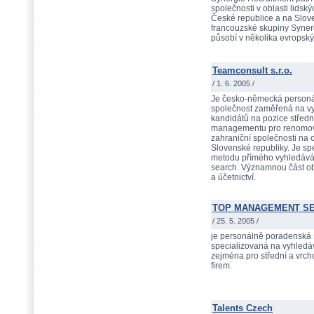
společnosti v oblasti lidsk
České republice a na Slov
francouzské skupiny Synerg
působí v několika evropsk
Teamconsult s.r.o.
/ 1. 6. 2005 /
Je česko-německá person
společnost zaměřená na vy
kandidátů na pozice středn
managementu pro renomo
zahraniční společnosti na
Slovenské republiky. Je sp
metodu přímého vyhledávání
search. Významnou část obs
a účetnictví.
TOP MANAGEMENT SE
/ 25. 5. 2005 /
je personálně poradenská 
specializovaná na vyhledá
zejména pro střední a vr
firem.
Talents Czech