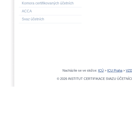
Komora certifikovaných účetních
ACCA
Svaz účetních
Nacházíte se ve složce:
ICÚ
>
ICU Praha
>
VZD
© 2026 INSTITUT CERTIFIKACE SVAZU ÚČETNÍCH,