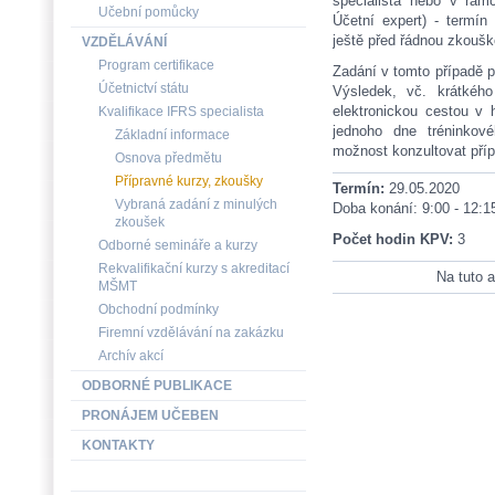
specialista nebo v rám
Učební pomůcky
Účetní expert) - termín
ještě před řádnou zkou
VZDĚLÁVÁNÍ
Program certifikace
Zadání v tomto případě p
Účetnictví státu
Výsledek, vč. krátkéh
elektronickou cestou v 
Kvalifikace IFRS specialista
jednoho dne tréninkov
Základní informace
možnost konzultovat příp
Osnova předmětu
Přípravné kurzy, zkoušky
Termín:
29.05.2020
Vybraná zadání z minulých
Doba konání: 9:00 - 12:1
zkoušek
Počet hodin KPV:
3
Odborné semináře a kurzy
Rekvalifikační kurzy s akreditací
Na tuto a
MŠMT
Obchodní podmínky
Firemní vzdělávání na zakázku
Archív akcí
ODBORNÉ PUBLIKACE
PRONÁJEM UČEBEN
KONTAKTY