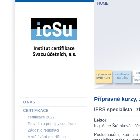
HOME
INSTITUT CERTIFIKACE SVAZU ÚČETNÍCH, a.s.
akt
vyberte si
certifikace
info
svůj kurz
zkoušky
legi
Přípravné kurzy,
O NÁS
IFRS specialista 
CERTIFIKACE
certifikace 2022+
Lektor:
Pravidla a principy certifikace
Ing. Alice Šrámková - úč
Žádost o registraci
Posluchačům, kteří se 
Vzdělávání v certifikaci