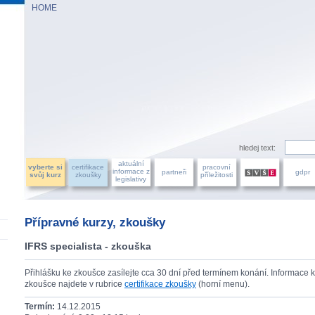
HOME
AZU ÚČETNÍCH, a.s.
hledej text:
aktuální
vyberte si
certifikace
pracovní
informace z
partneři
gdpr
svůj kurz
zkoušky
příležitosti
legislativy
Přípravné kurzy, zkoušky
IFRS specialista - zkouška
Přihlášku ke zkoušce zasílejte cca 30 dní před termínem konání. Informace 
zkoušce najdete v rubrice
certifikace zkoušky
(horní menu).
Termín:
14.12.2015