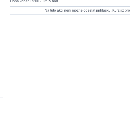
Doba konání: 9:00 - 12:15 hod.
Na tuto akci není možné odeslat přihlášku. Kurz již pr