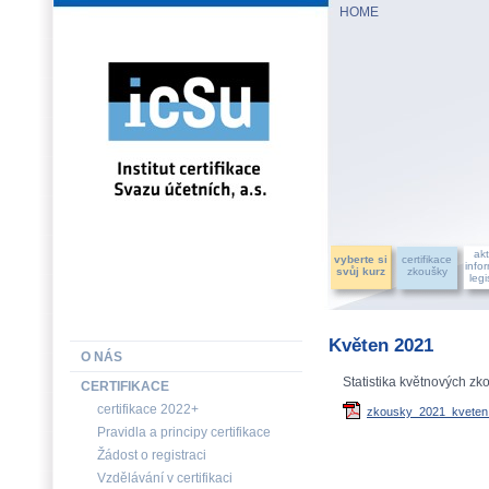
HOME
INSTITUT CERTIFIKACE SVAZU ÚČETNÍCH, a.s.
akt
vyberte si
certifikace
info
svůj kurz
zkoušky
legi
Květen 2021
O NÁS
Statistika květnových zk
CERTIFIKACE
certifikace 2022+
zkousky_2021_kveten_s
Pravidla a principy certifikace
Žádost o registraci
Vzdělávání v certifikaci