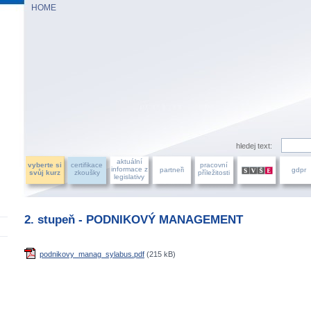
HOME
AZU ÚČETNÍCH, a.s.
hledej text:
aktuální
vyberte si
certifikace
pracovní
informace z
partneři
gdpr
svůj kurz
zkoušky
příležitosti
legislativy
2. stupeň - PODNIKOVÝ MANAGEMENT
podnikovy_manag_sylabus.pdf
(215 kB)