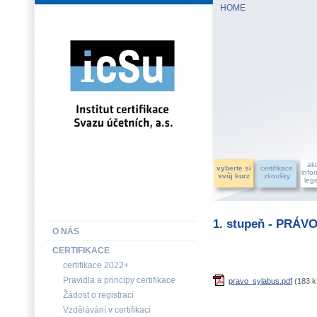
HOME
INSTITUT CERTIFIKACE SVAZU ÚČETNÍCH, a.s.
akt
vyberte si
certifikace
info
svůj kurz
zkoušky
legi
1. stupeň - PRÁV
O NÁS
CERTIFIKACE
certifikace 2022+
Pravidla a principy certifikace
pravo_sylabus.pdf
(183 k
Žádost o registraci
Vzdělávání v certifikaci