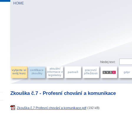
HOME
AZU ÚČETNÍCH, a.s.
hledej text:
aktuální
vyberte si
certifikace
pracovní
informace z
partneři
gdpr
svůj kurz
zkoušky
příležitosti
legislativy
Zkouška č.7 - Profesní chování a komunikace
Zkouška č.7 Profesní chování a komunikace.pdf
(192 kB)