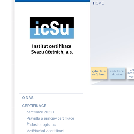
HOME
INSTITUT CERTIFIKACE SVAZU ÚČETNÍCH, a.s.
akt
vyberte si
certifikace
info
svůj kurz
zkoušky
legi
O NÁS
CERTIFIKACE
certifikace 2022+
Pravidla a principy certifikace
Žádost o registraci
Vzdělávání v certifikaci