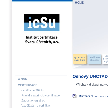
HOME
INSTITUT CERTIFIKACE SVAZU ÚČETNÍCH, a.s.
akt
vyberte si
certifikace
info
svůj kurz
zkoušky
legi
Osnovy UNCTAD p
O NÁS
Příloha k diskusi na w
CERTIFIKACE
certifikace 2022+
Pravidla a principy certifikace
UNCTAD Obsah a rozsa
Žádost o registraci
Vzdělávání v certifikaci