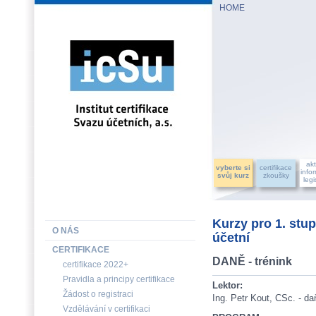
HOME
INSTITUT CERTIFIKACE SVAZU ÚČETNÍCH, a.s.
akt
vyberte si
certifikace
info
svůj kurz
zkoušky
legi
Kurzy pro 1. stup
O NÁS
účetní
CERTIFIKACE
DANĚ - trénink
certifikace 2022+
Pravidla a principy certifikace
Lektor:
Žádost o registraci
Ing. Petr Kout, CSc. - d
Vzdělávání v certifikaci