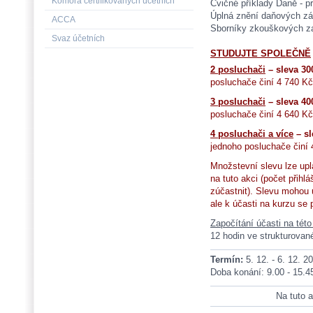
Komora certifikovaných účetních
Cvičné příklady Daně - p
Úplná znění daňových z
ACCA
Sborníky zkouškových z
Svaz účetních
STUDUJTE SPOLEČNĚ
2 posluchači
– sleva 30
posluchače činí 4 740 Kč
3 posluchači
– sleva 40
posluchače činí 4 640 Kč
4 posluchači a více
– sl
jednoho posluchače činí 
Množstevní slevu lze upl
na tuto akci (počet přih
zúčastnit). Slevu mohou up
ale k účasti na kurzu se 
Započítání účasti na tét
12 hodin ve strukturované
Termín:
5. 12. - 6. 12. 2
Doba konání: 9.00 - 15.4
Na tuto a