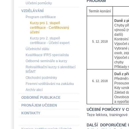
PROGRAM
Učební pomůcky
VZDĚLÁVÁNÍ
Termín konání
Program certifikace
Daně z p
Kurzy pro 1. stupeň
Chyby př
certifikace - Certifikovaný
výnosů (n
účetní
další)
Kurzy pro 2. stupeň
Kontrolní
5. 12. 2018
certifikace - Účetní expert
Výpočet 
Vybrané p
Účetnictví státu
osob, zej
Kvalifikace IFRS specialista
Výpočet 
Odborné semináře a kurzy
chyby
Příklady
Rekvalifikační kurzy s akreditací
MŠMT
Daň z př
Obchodní podmínky
Předmět 
6. 12. 2018
Posouzení
Firemní vzdělávání na zakázku
Kdy vzni
Archív akcí
Základ da
Osvobozen
ODBORNÉ PUBLIKACE
a vypořá
PRONÁJEM UČEBEN
UČEBNÍ POMŮCKY V C
KONTAKTY
Teze lektora, trainingové 
DALŠÍ
DOPORUČENÉ 