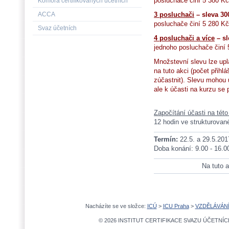
posluchače činí 5 380 Kč
Komora certifikovaných účetních
ACCA
3 posluchači
– sleva 30
posluchače činí 5 280 Kč
Svaz účetních
4 posluchači a více
– sl
jednoho posluchače činí 
Množstevní slevu lze upl
na tuto akci (počet přih
zúčastnit). Slevu mohou up
ale k účasti na kurzu se 
Započítání účasti na tét
12 hodin ve strukturované
Termín:
22.5. a 29.5.201
Doba konání: 9.00 - 16.0
Na tuto a
Nacházíte se ve složce:
ICÚ
>
ICU Praha
>
VZDĚLÁVÁN
© 2026 INSTITUT CERTIFIKACE SVAZU ÚČETNÍCH,