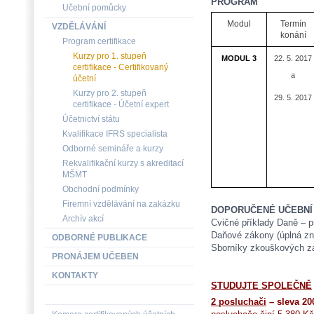
PROGRAM
Učební pomůcky
Modul
Termín
VZDĚLÁVÁNÍ
konání
Program certifikace
Kurzy pro 1. stupeň
MODUL 3
22. 5. 2017
certifikace - Certifikovaný
a
účetní
Kurzy pro 2. stupeň
29. 5. 2017
certifikace - Účetní expert
Účetnictví státu
Kvalifikace IFRS specialista
Odborné semináře a kurzy
Rekvalifikační kurzy s akreditací
MŠMT
Obchodní podmínky
Firemní vzdělávání na zakázku
DOPORUČENÉ UČEBNÍ
Archív akcí
Cvičné příklady Daně – p
Daňové zákony (úplná zn
ODBORNÉ PUBLIKACE
Sborníky zkouškových z
PRONÁJEM UČEBEN
KONTAKTY
STUDUJTE SPOLEČNĚ
2 posluchači
– sleva 20