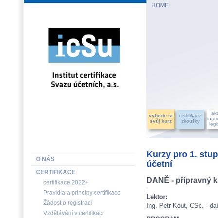
HOME
INSTITUT CERTIFIKACE SVAZU ÚČETNÍCH, a.s.
akt
vyberte si
certifikace
info
svůj kurz
zkoušky
legi
Kurzy pro 1. stup
O NÁS
účetní
CERTIFIKACE
DANĚ - přípravný 
certifikace 2022+
Pravidla a principy certifikace
Lektor:
Žádost o registraci
Ing. Petr Kout, CSc. - d
Vzdělávání v certifikaci