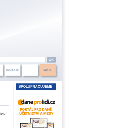
facebook
košík
SPOLUPRACUJEME
ctví