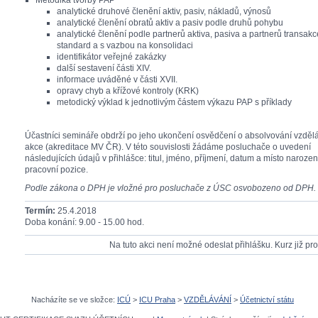
Metodika tvorby PAP
analytické druhové členění aktiv, pasiv, nákladů, výnosů
analytické členění obratů aktiv a pasiv podle druhů pohybu
analytické členění podle partnerů aktiva, pasiva a partnerů transakc
standard a s vazbou na konsolidaci
identifikátor veřejné zakázky
další sestavení části XIV.
informace uváděné v části XVII.
opravy chyb a křížové kontroly (KRK)
metodický výklad k jednotlivým částem výkazu PAP s příklady
Účastníci semináře obdrží po jeho ukončení osvědčení o absolvování vzděl
akce (akreditace MV ČR). V této souvislosti žádáme posluchače o uvedení
následujících údajů v přihlášce: titul, jméno, příjmení, datum a místo narozen
pracovní pozice.
Podle zákona o DPH je vložné pro posluchače z ÚSC osvobozeno od DPH.
Termín:
25.4.2018
Doba konání: 9.00 - 15.00 hod.
Na tuto akci není možné odeslat přihlášku. Kurz již pr
Nacházíte se ve složce:
ICÚ
>
ICU Praha
>
VZDĚLÁVÁNÍ
>
Účetnictví státu