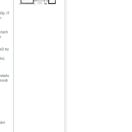
říp. IT
h
lných
h
ači by
ění,
detailu
nosti
vání