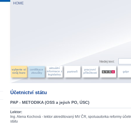
HOME
AZU ÚČETNÍCH, a.s.
hledej text:
aktuální
vyberte si
certifikace
pracovní
informace z
partneři
gdpr
svůj kurz
zkoušky
příležitosti
legislativy
Účetnictví státu
PAP - METODIKA (OSS a jejich PO, ÚSC)
Lektor:
Ing. Alena Kochová - lektor akreditovaný MV ČR, spoluautorka reformy účetni
státu