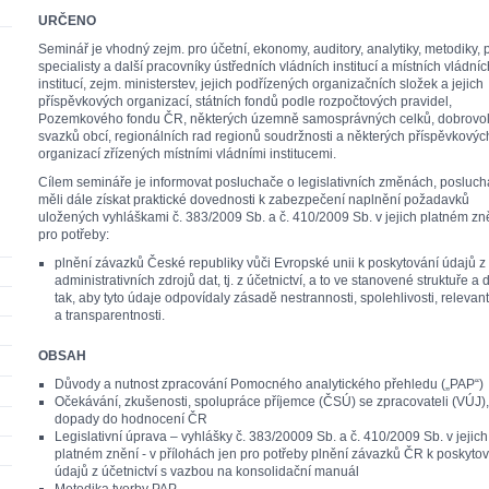
URČENO
Seminář je vhodný zejm. pro účetní, ekonomy, auditory, analytiky, metodiky, p
specialisty a další pracovníky ústředních vládních institucí a místních vládníc
institucí, zejm. ministerstev, jejich podřízených organizačních složek a jejich
příspěvkových organizací, státních fondů podle rozpočtových pravidel,
Pozemkového fondu ČR, některých územně samosprávných celků, dobrovo
svazků obcí, regionálních rad regionů soudržnosti a některých příspěvkovýc
organizací zřízených místními vládními institucemi.
Cílem semináře je informovat posluchače o legislativních změnách, posluch
měli dále získat praktické dovednosti k zabezpečení naplnění požadavků
uložených vyhláškami č. 383/2009 Sb. a č. 410/2009 Sb. v jejich platném zn
pro potřeby:
plnění závazků České republiky vůči Evropské unii k poskytování údajů z
administrativních zdrojů dat, tj. z účetnictví, a to ve stanovené struktuře a 
tak, aby tyto údaje odpovídaly zásadě nestrannosti, spolehlivosti, relevant
a transparentnosti.
OBSAH
Důvody a nutnost zpracování Pomocného analytického přehledu („PAP“)
Očekávání, zkušenosti, spolupráce příjemce (ČSÚ) se zpracovateli (VÚJ),
dopady do hodnocení ČR
Legislativní úprava – vyhlášky č. 383/20009 Sb. a č. 410/2009 Sb. v jejich
platném znění - v přílohách jen pro potřeby plnění závazků ČR k poskyto
údajů z účetnictví s vazbou na konsolidační manuál