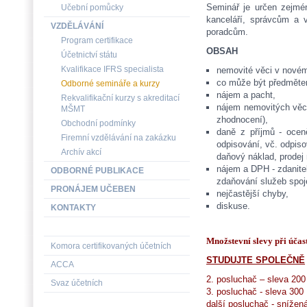
Seminář je určen zejmé
Učební pomůcky
kanceláří, správcům a 
VZDĚLÁVÁNÍ
poradcům.
Program certifikace
OBSAH
Účetnictví státu
Kvalifikace IFRS specialista
nemovité věci v nové
co může být předměte
Odborné semináře a kurzy
nájem a pacht,
Rekvalifikační kurzy s akreditací
nájem nemovitých věcí
MŠMT
zhodnocení),
Obchodní podmínky
daně z příjmů - ocen
Firemní vzdělávání na zakázku
odpisování, vč. odpis
Archív akcí
daňový náklad, prodej
nájem a DPH - zdanite
ODBORNÉ PUBLIKACE
zdaňování služeb spo
PRONÁJEM UČEBEN
nejčastější chyby,
diskuse.
KONTAKTY
Množstevní slevy při účast
Komora certifikovaných účetních
STUDUJTE SPOLEČNĚ
ACCA
2. posluchač – sleva 200
Svaz účetních
3. posluchač - sleva 300
další posluchač - sníže