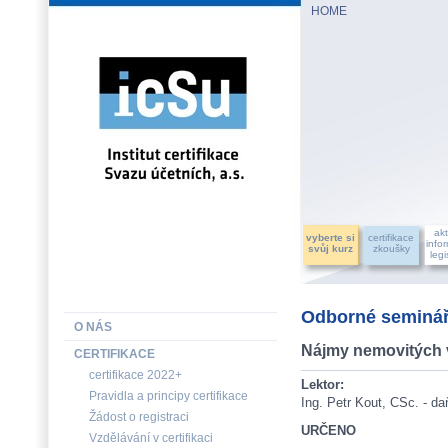
HOME
INSTITUT CERTIFIKACE SVAZU ÚČETNÍCH, a.s.
akt
vyberte si
certifikace
info
svůj kurz
zkoušky
legi
Odborné seminář
O NÁS
Nájmy nemovitých v
CERTIFIKACE
certifikace 2022+
Lektor:
Pravidla a principy certifikace
Ing. Petr Kout, CSc. - d
Žádost o registraci
URČENO
Vzdělávání v certifikaci