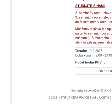
STUDUJTE S NÁMI
2. seminář v roce - slev
3. seminář v roce - slev
další semináře v roce - 
Množstevní slevu lze upl
na tento seminář (počet
zúčastnit). Slevu mohou up
ale k účasti na semináři 
Termín:
19.9.2023
Doba konání: 9:00 - 14:0
Počet hodin KPV:
5
Na tuto a
Nacházíte se ve složce:
ICÚ
>
IC
© 2026 INSTITUT CERTIFIKACE SVAZU ÚČETNÍCH,