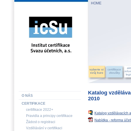
HOME
INSTITUT CERTIFIKACE SVAZU ÚČETNÍCH, a.s.
akt
vyberte si
certifikace
info
svůj kurz
zkoušky
legi
Katalog vzděláva
O NÁS
2010
CERTIFIKACE
certifikace 2022+
Katalog vzdělávacích a
Pravidla a principy certifikace
Nabídka - reforma účetn
Žádost o registraci
Vzdělávání v certifikaci