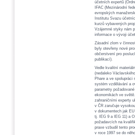
účetních expertů (Ord
IFAC (Mezinárodní fed
evropských manažerský
Institutu Svazu účetní
kurzů vybavených propr
Vzájemné styky nám př
informace o vývoji úče
Zásadní zlom v činnost
byly otevřeny nové pro
občerstvení pro posluc
publikací).
Vedle kvalitní materiá
(nedaleko Václavského
Phare a ve spolupráci 
systém vzdělávání a ov
parametry požadované 
ekonomikách ve světě.
zahraničními experty u
v ČR zaručuje vysokou
v dokumentech jak EU 
tj. IEG 9 a IEG 11) a
požadavcích na kvalifi
praxe vzbudil tento pro
v roce 1997 se do něho