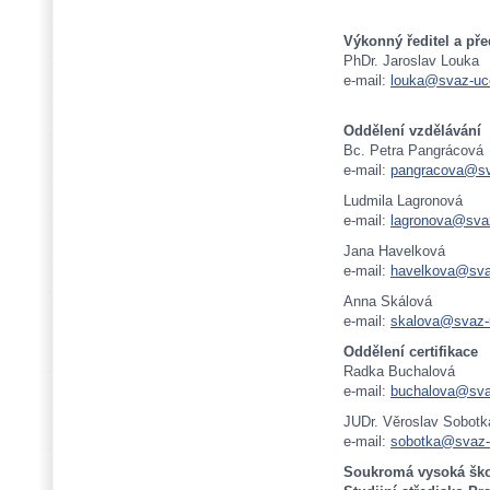
Výkonný ředitel a př
PhDr. Jaroslav Louka
e-mail:
louka@svaz-uce
Oddělení vzdělávání
Bc. Petra Pangrácová
e-mail:
pangracova@sv
Ludmila Lagronová
e-mail:
lagronova@svaz
Jana Havelková
e-mail:
havelkova@sva
Anna Skálová
e-mail:
skalova@svaz-
Oddělení certifikace
Radka Buchalová
e-mail:
buchalova@sva
JUDr. Věroslav Sobotk
e-mail:
sobotka@svaz-
Soukromá vysoká ško