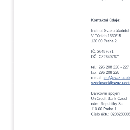
Kontaktní údaje:
Institut Svazu účetních
V Tůních 1330/15
120 00 Praha 2
IČ: 26497671
DČ: CZ26497671
tel.: 296 208 220 - 227
fax: 296 208 228
e-mail:
isu@svaz-ucetn
vzdelavani@svaz-ucet
Bankovní spojení:
UniCredit Bank Czech R
nám. Republiky 3a
110 00 Praha 1
Číslo účtu: 020828000