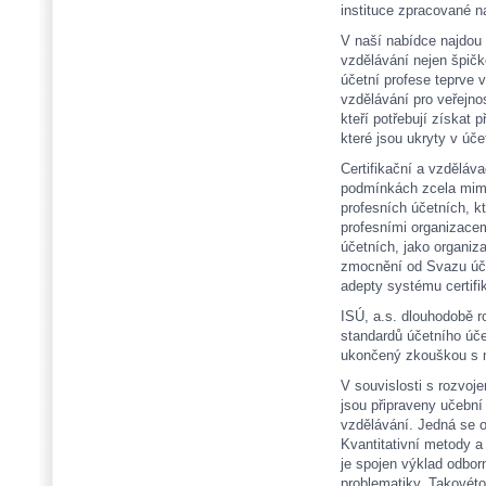
instituce zpracované 
V naší nabídce najdou 
vzdělávání nejen špičko
účetní profese teprve v
vzdělávání pro veřejn
kteří potřebují získat 
které jsou ukryty v úče
Certifikační a vzděláv
podmínkách zcela mimo
profesních účetních, k
profesními organizace
účetních, jako organiz
zmocnění od Svazu úče
adepty systému certifi
ISÚ, a.s. dlouhodobě ro
standardů účetního úče
ukončený zkouškou s m
V souvislosti s rozvoj
jsou připraveny učební
vzdělávání. Jedná se 
Kvantitativní metody a 
je spojen výklad odbo
problematiky. Takovéto