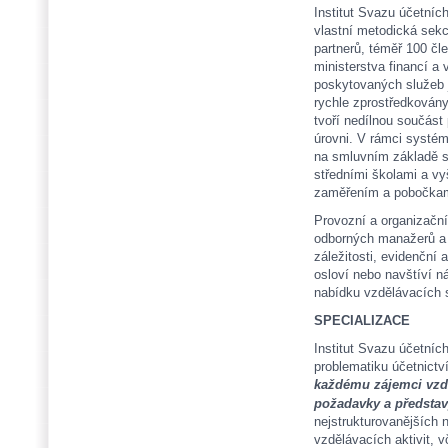
Institut Svazu účetníc
vlastní metodická sek
partnerů, téměř 100 čl
ministerstva financí a
poskytovaných služeb j
rychle zprostředkovány
tvoří nedílnou součást 
úrovni. V rámci systém
na smluvním základě s
středními školami a v
zaměřením a pobočkami
Provozní a organizační
odborných manažerů a 5
záležitosti, evidenční 
osloví nebo navštíví n
nabídku vzdělávacích 
SPECIALIZACE
Institut Svazu účetníc
problematiku účetnictví
každému zájemci vzdě
požadavky a představ
nejstrukturovanějších 
vzdělávacích aktivit, 