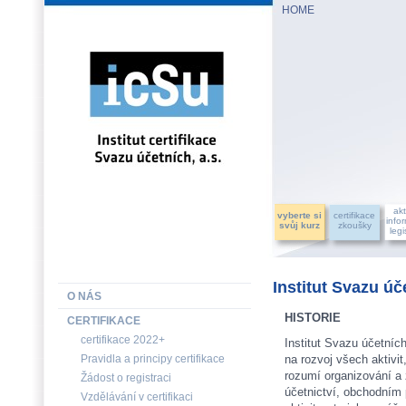
HOME
INSTITUT CERTIFIKACE SVAZU ÚČETNÍCH, a.s.
akt
vyberte si
certifikace
info
svůj kurz
zkoušky
legi
Institut Svazu úče
O NÁS
HISTORIE
CERTIFIKACE
certifikace 2022+
Institut Svazu účetníc
Pravidla a principy certifikace
na rozvoj všech aktivit
rozumí organizování a
Žádost o registraci
účetnictví, obchodním 
Vzdělávání v certifikaci