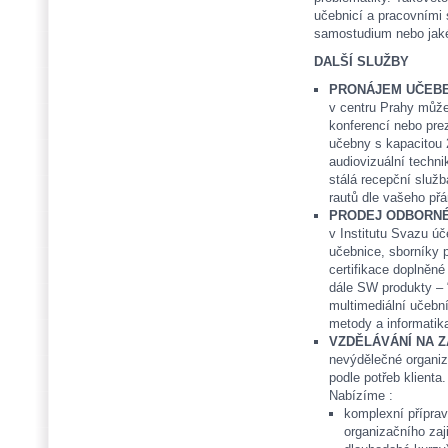
učebnicí a pracovními 
samostudium nebo jaké
DALŠÍ SLUŽBY
PRONÁJEM UČEB
v centru Prahy může
konferencí nebo prez
učebny s kapacitou 
audiovizuální techni
stálá recepční služ
rautů dle vašeho přá
PRODEJ ODBORNÉ
v Institutu Svazu ú
učebnice, sborníky 
certifikace doplněné
dále SW produkty – 
multimediální učebn
metody a informatika
VZDĚLÁVÁNÍ NA 
nevýdělečné organiz
podle potřeb klienta.
Nabízíme :
komplexní příprav
organizačního zaj