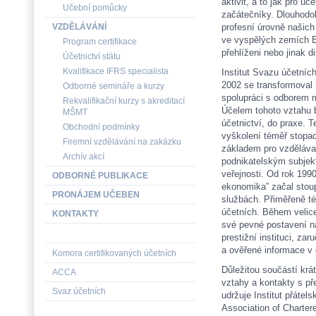
aktivit, a to jak pro ú
Učební pomůcky
začátečníky. Dlouhodo
VZDĚLÁVÁNÍ
profesní úrovně našich
ve vyspělých zemích Ev
Program certifikace
přehlíženi nebo jinak d
Účetnictví státu
Kvalifikace IFRS specialista
Institut Svazu účetních
2002 se transformoval 
Odborné semináře a kurzy
spolupráci s odborem m
Rekvalifikační kurzy s akreditací
Účelem tohoto vztahu b
MŠMT
účetnictví, do praxe. 
Obchodní podmínky
vyškolení téměř stopad
Firemní vzdělávání na zakázku
základem pro vzdělávac
Archív akcí
podnikatelským subjek
veřejnosti. Od rok 1990
ODBORNÉ PUBLIKACE
ekonomika” začal stoup
PRONÁJEM UČEBEN
službách. Přiměřeně tét
účetních. Během velice
KONTAKTY
své pevné postavení n
prestižní instituci, za
a ověřené informace v 
Komora certifikovaných účetních
Důležitou součástí krát
ACCA
vztahy a kontakty s př
Svaz účetních
udržuje Institut přáte
Association of Charter