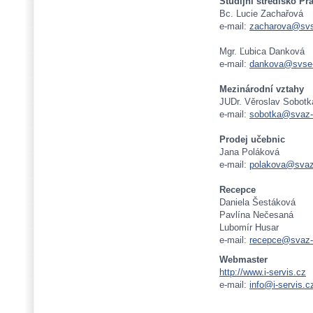
Studijní středisko Pr
Bc. Lucie Zachařová
e-mail:
zacharova@svs
Mgr. Ľubica Danková
e-mail:
dankova@svse-
Mezinárodní vztahy
JUDr. Věroslav Sobotk
e-mail:
sobotka@svaz-
Prodej učebnic
Jana Poláková
e-mail:
polakova@svaz
Recepce
Daniela Šestáková
Pavlína Nečesaná
Lubomír Husar
e-mail:
recepce@svaz-
Webmaster
http://www.i-servis.cz
e-mail:
info@i-servis.c