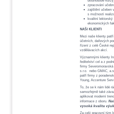
dlouhodobé kurzy)
zpracování učebn
zajištění učeben 
s možností realizo
kvalitní lektorský
ekonomických fak
NAŠI KLIENTI
Mezi naše klienty patř
účetních, daňových por
řízení z celé České rep
vzdělávacích akcí.
Významnými klienty Ins
ředitelství cel a z po
firmy Severomoravská e
s.r.o. nebo GMAC, a.s.
patří firmy z poradens
Young, Accenture Servic
To, že se k nám lidé rá
samozřejmě také záva
aplikovat moderní tren
Naš
informace z oboru.
vysoká kvalita výu
Za celý pracovní tým I