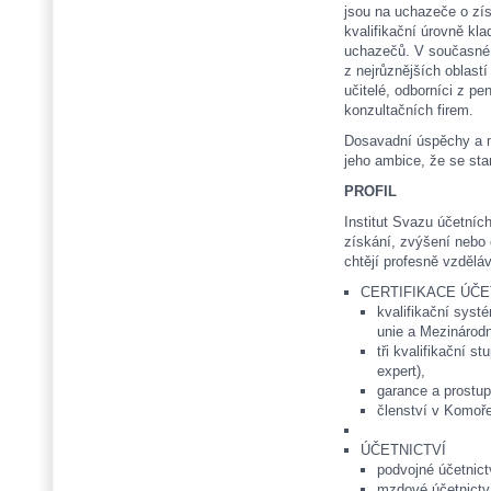
jsou na uchazeče o získ
kvalifikační úrovně kl
uchazečů. V současné 
z nejrůznějších oblast
učitelé, odborníci z p
konzultačních firem.
Dosavadní úspěchy a m
jeho ambice, že se stane
PROFIL
Institut Svazu účetníc
získání, zvýšení nebo 
chtějí profesně vzděláv
CERTIFIKACE ÚČE
kvalifikační syst
unie a Mezinárodn
tři kvalifikační s
expert),
garance a prost
členství v Komoře
ÚČETNICTVÍ
podvojné účetnict
mzdové účetnictví