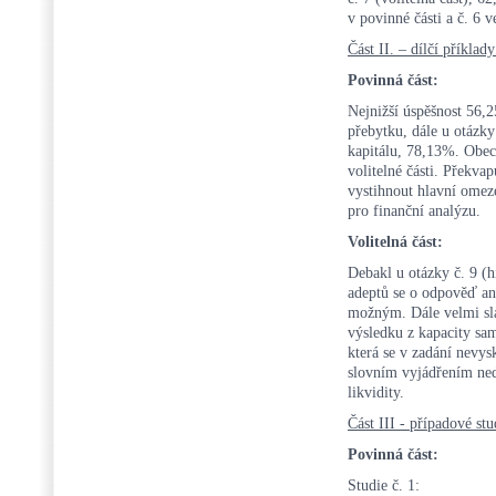
v povinné části a č. 6 ve
Část II. – dílčí příklad
Povinná část:
Nejnižší úspěšnost 56,2
přebytku, dále u otázk
kapitálu, 78,13%. Obec
volitelné části. Překva
vystihnout hlavní omeze
pro finanční analýzu.
Volitelná část:
Debakl u otázky č. 9 (
adeptů se o odpověď ani
možným. Dále velmi sla
výsledku z kapacity sa
která se v zadání nevy
slovním vyjádřením ned
likvidity.
Část III - případové stu
Povinná část:
Studie č. 1: