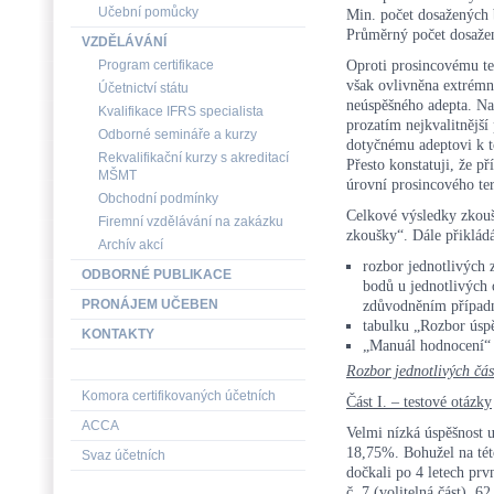
Učební pomůcky
Min. počet dosaženýc
Průměrný počet dosažen
VZDĚLÁVÁNÍ
Oproti prosincovému te
Program certifikace
však ovlivněna extrém
Účetnictví státu
neúspěšného adepta. Na
Kvalifikace IFRS specialista
prozatím nejkvalitnější
Odborné semináře a kurzy
dotyčnému adeptovi k t
Rekvalifikační kurzy s akreditací
Přesto konstatuji, že p
MŠMT
úrovní prosincového te
Obchodní podmínky
Celkové výsledky zkouš
Firemní vzdělávání na zakázku
zkoušky“. Dále přiklád
Archív akcí
rozbor jednotlivých 
ODBORNÉ PUBLIKACE
bodů u jednotlivých 
PRONÁJEM UČEBEN
zdůvodněním případ
tabulku „Rozbor úspě
KONTAKTY
„Manuál hodnocení“
Rozbor jednotlivých čás
Komora certifikovaných účetních
Část I. – testové otázky
ACCA
Velmi nízká úspěšnost u
18,75%. Bohužel na této
Svaz účetních
dočkali po 4 letech prv
č. 7 (volitelná část), 6