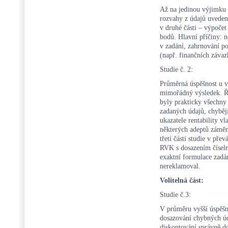
Až na jedinou výjimku 
rozvahy z údajů uveden
v druhé části – výpoče
bodů. Hlavní příčiny: n
v zadání, zahrnování po
(např. finančních závaz
Studie č. 2:
Průměrná úspěšnost u vš
mimořádný výsledek. Řa
byly prakticky všechny
zadaných údajů, chyběj
ukazatele rentability vl
některých adeptů záměn
třetí části studie v pře
RVK s dosazením číseln
exaktní formulace zadá
nereklamoval.
Volitelná část:
Studie č.3:
V průměru vyšší úspěšno
dosazování chybných úd
diskontování správně d