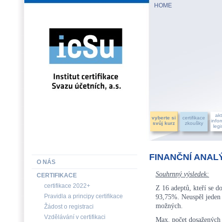
HOME
INSTITUT CERTIFIKACE SVAZU ÚČETNÍCH, a.s.
akt
vyberte si
certifikace
info
svůj kurz
zkoušky
legi
FINANČNÍ ANAL
O NÁS
Souhrnný výsledek:
CERTIFIKACE
certifikace 2022+
Z 16 adeptů, kteří se do
Pravidla a principy certifikace
93,75%. Neuspěl jeden
možných.
Žádost o registraci
Vzdělávání v certifikaci
Max. počet dosaženýc