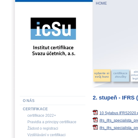
HOME
INSTITUT CERTIFIKACE SVAZU ÚČETNÍCH, a.s.
akt
vyberte si
certifikace
info
svůj kurz
zkoušky
legi
2. stupeň - IFRS 
O NÁS
CERTIFIKACE
10 Sylabus IFRS2020.
certifikace 2022+
ifrs_ifrs_specialista
Pravidla a principy certifikace
ifrs_ifrs_specialista
Žádost o registraci
Vzdělávání v certifikaci