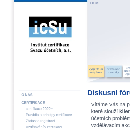
HOME
INSTITUT CERTIFIKACE SVAZU ÚČETNÍCH, a.s.
akt
vyberte si
certifikace
info
svůj kurz
zkoušky
legi
Diskusní fó
O NÁS
CERTIFIKACE
Vítáme Vás na pl
certifikace 2022+
které slouží
kli
Pravidla a principy certifikace
účetních problém
Žádost o registraci
vzdělávacím akcí
Vzdělávání v certifikaci