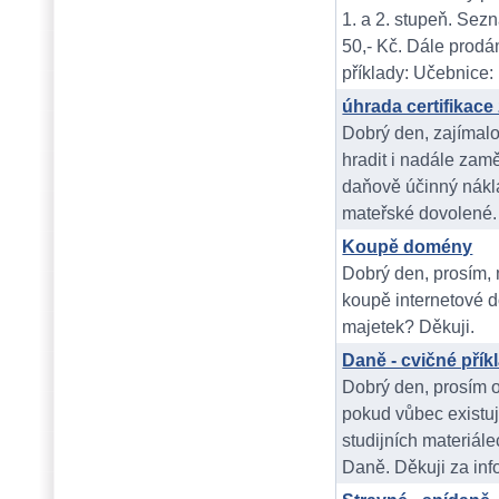
1. a 2. stupeň. Se
50,- Kč. Dále prodá
příklady: Učebnice: Ú
úhrada certifikac
Dobrý den, zajímal
hradit i nadále zamě
daňově účinný nákl
mateřské dovolené.
Koupě domény
Dobrý den, prosím,
koupě internetové
majetek? Děkuji.
Daně - cvičné přík
Dobrý den, prosím o
pokud vůbec existuj
studijních materiále
Daně. Děkuji za inf