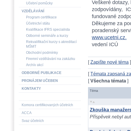
Veškeré dotazy, 
Učební pomůcky
zodpovídány, IC
VZDĚLÁVÁNÍ
fundované zodpo
Program certifikace
Děkujeme za po
Účetnictví státu
poradenský servi
Kvalifikace IFRS specialista
Odborné semináře a kurzy
www.ucetni.cz.
Rekvalifikační kurzy s akreditací
vedení ICÚ
MŠMT
Obchodní podmínky
Firemní vzdělávání na zakázku
[
Zapište nové téma
]
Archív akcí
ODBORNÉ PUBLIKACE
[
Témata zapsaná za
[
Všechna témata
]
PRONÁJEM UČEBEN
KONTAKTY
Téma
Komora certifikovaných účetních
Zkouška manažersk
ACCA
Příspěvek nebyl aut
Svaz účetních