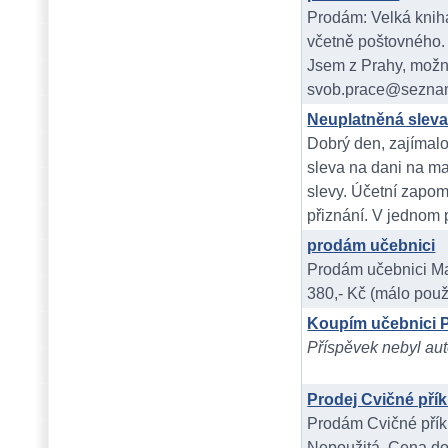
Prodám: Velká knih
včetně poštovného.
Jsem z Prahy, možné
svob.prace@sezna
Neuplatněná sleva
Dobrý den, zajímalo
sleva na dani na ma
slevy. Účetní zapom
přiznání. V jednom 
prodám učebnici
Prodám učebnici Ma
380,- Kč (málo pou
Koupím učebnici
Příspěvek nebyl aut
Prodej Cvičné pří
Prodám Cvičné příkl
Nepoužitá. Cena do