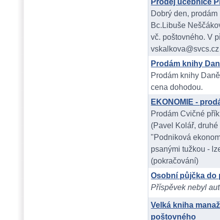
Prodej učebnice P
Dobrý den, prodám 
Bc.Libuše Neščáková
vč. poštovného. V p
vskalkova@svcs.cz
Prodám knihy Dan
Prodám knihy Daně 
cena dohodou.
EKONOMIE - prodám
Prodám Cvičné př
(Pavel Kolář, druhé
"Podniková ekonom
psanými tužkou - lz
(pokračování)
Osobní půjčka do 
Příspěvek nebyl aut
Velká kniha manaž
poštovného