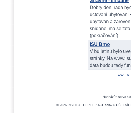
Stravné - snídaně
Dobry den, rada byc
uctovani ubytovani
ubytovan a zaroven 
snidane, ma se tato 
(pokračování)
ISU Brno
V bulletinu bylo uv
stránky. Na www.isu
data budou tedy fu
««
«
Nacházíte se ve sl
© 2026 INSTITUT CERTIFIKACE SVAZU ÚČETNÍCH,