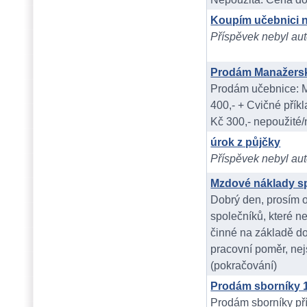
Koupím učebnici 
Příspěvek nebyl aut
Prodám Manažersk
Prodám učebnice: M
400,- + Cvičné přík
Kč 300,- nepoužité
úrok z půjčky
Příspěvek nebyl aut
Mzdové náklady sp
Dobrý den, prosím o
společníků, které 
činné na základě d
pracovní poměr, nejs
(pokračování)
Prodám sborníky 1
Prodám sborníky pří