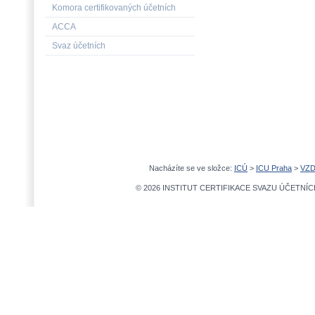
Komora certifikovaných účetních
ACCA
Svaz účetních
Nacházíte se ve složce:
ICÚ
>
ICU Praha
>
VZD
© 2026 INSTITUT CERTIFIKACE SVAZU ÚČETNÍCH,