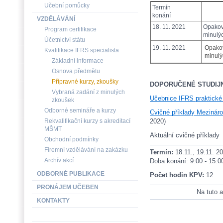
Učební pomůcky
Termín
konání
VZDĚLÁVÁNÍ
18. 11. 2021
Opaková
Program certifikace
minulýc
Účetnictví státu
19. 11. 2021
Opakov
Kvalifikace IFRS specialista
minulý
Základní informace
Osnova předmětu
Přípravné kurzy, zkoušky
DOPORUČENÉ STUDIJ
Vybraná zadání z minulých
Učebnice IFRS praktické
zkoušek
Odborné semináře a kurzy
Cvičné příklady Mezináro
Rekvalifikační kurzy s akreditací
2020)
MŠMT
Aktuální cvičné příklady
Obchodní podmínky
Firemní vzdělávání na zakázku
Termín:
18.11., 19.11. 2
Archív akcí
Doba konání: 9:00 - 15:0
ODBORNÉ PUBLIKACE
Počet hodin KPV:
12
PRONÁJEM UČEBEN
Na tuto a
KONTAKTY