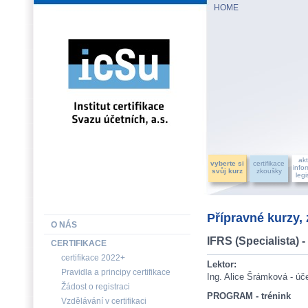
HOME
INSTITUT CERTIFIKACE SVAZU ÚČETNÍCH, a.s.
akt
vyberte si
certifikace
info
svůj kurz
zkoušky
legi
Přípravné kurzy,
O NÁS
IFRS (Specialista) -
CERTIFIKACE
certifikace 2022+
Lektor:
Pravidla a principy certifikace
Ing. Alice Šrámková - úč
Žádost o registraci
PROGRAM - trénink
Vzdělávání v certifikaci