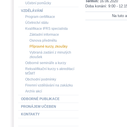
Termín:
16.06.2020
Učební pomůcky
Doba konání: 9:00 - 12:1
VZDĚLÁVÁNÍ
Na tuto a
Program certifikace
Účetnictví státu
Kvalifikace IFRS specialista
Základní informace
Osnova předmětu
Přípravné kurzy, zkoušky
Vybraná zadání z minulých
zkoušek
Odborné semináře a kurzy
Rekvalifikační kurzy s akreditací
MŠMT
Obchodní podmínky
Firemní vzdělávání na zakázku
Archív akcí
ODBORNÉ PUBLIKACE
PRONÁJEM UČEBEN
KONTAKTY