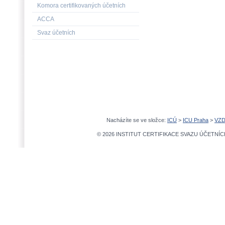
Komora certifikovaných účetních
ACCA
Svaz účetních
Nacházíte se ve složce:
ICÚ
>
ICU Praha
>
VZD
© 2026 INSTITUT CERTIFIKACE SVAZU ÚČETNÍCH,