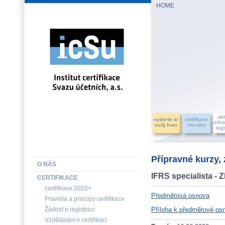
HOME
INSTITUT CERTIFIKACE SVAZU ÚČETNÍCH, a.s.
akt
vyberte si
certifikace
info
svůj kurz
zkoušky
legi
Přípravné kurzy,
O NÁS
IFRS specialista - 
CERTIFIKACE
certifikace 2022+
Předmětová osnova
Pravidla a principy certifikace
Žádost o registraci
Příloha k předmětové os
Vzdělávání v certifikaci