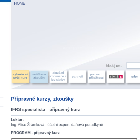
HOME
AZU ÚČETNÍCH, a.s.
hledej text:
aktuální
vyberte si
certifikace
pracovní
informace z
partneři
gdpr
svůj kurz
zkoušky
příležitosti
legislativy
Přípravné kurzy, zkoušky
IFRS specialista - přípravný kurz
Lektor:
Ing. Alice Šrámková - účetní expert, daňová poradkyně
PROGRAM - přípravný kurz