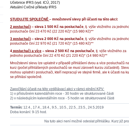
Učebnice IFRS (vyd. ICÚ, 2017)
Aktuální Cvičné příklady IFRS
STUDUJTE SPOLEČNĚ
– množstevní slevy při účasti na této akci:
2 posluchači
– sleva 1 500 Kč na posluchače
, tj. výše vložného za jednoh
posluchače činí 23 470 Kč (22 220 Kč)* (15 980 Kč)**
3 posluchači
– sleva 2 000 Kč na posluchače
, tj. výše vložného za jednoh
posluchače činí 22 970 Kč (21 720 Kč)* (15 480 Kč)**
4
posluchači a více
– sleva 2 500 Kč na posluchače
, tj. výše vložného za
jednoho posluchače činí 22 470 Kč (21 220 Kč)* (14 980 Kč)**
Množstevní slevu lze uplatnit v případě přihlášení dvou a více posluchačů na
kurz (počet přihlášených posluchačů se musí zároveň kurzu zúčastnit). Slev
mohou uplatnit i posluchači, kteří nepracují ve stejné firmě, ale k účasti na k
se přihlásí společně.
Započítání účasti na této vzdělávací akci v rámci plnění KPV:
1) v příslušném kalendářním roce - 30 hodin ve strukturované části
2) v následujícím kalendářním roce - 5 hodin ve strukturované části
Termín:
12.4., 17.4., 18.4., 9.5., 10.5., 22.5., 23.5., 24.5.2019
Doba konání: 9-15 hod.
Na tuto akci není možné odeslat přihlášku. Kurz již pr