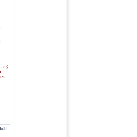
o
o
 celý
u
urzu
oběhl.