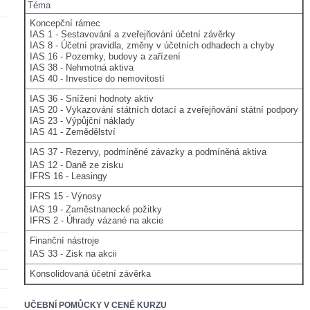
Téma
Koncepční rámec
IAS 1 - Sestavování a zveřejňování účetní závěrky
IAS 8 - Účetní pravidla, změny v účetních odhadech a chyby
IAS 16 - Pozemky, budovy a zařízení
IAS 38 - Nehmotná aktiva
IAS 40 - Investice do nemovitostí
IAS 36 - Snížení hodnoty aktiv
IAS 20 - Vykazování státních dotací a zveřejňování státní podpory
IAS 23 - Výpůjční náklady
IAS 41 - Zemědělství
IAS 37 - Rezervy, podmíněné závazky a podmíněná aktiva
IAS 12 - Daně ze zisku
IFRS 16 - Leasingy
IFRS 15 - Výnosy
IAS 19 - Zaměstnanecké požitky
IFRS 2 - Úhrady vázané na akcie
Finanční nástroje
IAS 33 - Zisk na akcii
Konsolidovaná účetní závěrka
UČEBNÍ POMŮCKY V CENĚ KURZU