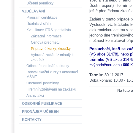
specialista nebo v rámci
Učební pomůcky
Účetní expert) - termín 
ještě před řádnou zkou
VZDĚLÁVÁNÍ
Program certifikace
Zadání v tomto případě p
Účetnictví státu
Výsledek, vč. krátkého 
elektronickou cestou v ho
Kvalifikace IFRS specialista
jednoho dne tréninkového
Základní informace
možnost konzultovat příp
Osnova předmětu
Přípravné kurzy, zkoušky
Posluchači, kteří se zú
(VS akce 31478), nebo
p
Vybraná zadání z minulých
tréninku
(VS akce 31479)
zkoušek
zvýhodněnou cenu
600
K
Odborné semináře a kurzy
Rekvalifikační kurzy s akreditací
Termín:
30.11.2017
MŠMT
Doba konání: 13.00 - 16.
Obchodní podmínky
Firemní vzdělávání na zakázku
Na tuto a
Archív akcí
ODBORNÉ PUBLIKACE
PRONÁJEM UČEBEN
KONTAKTY