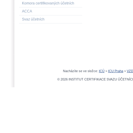
Komora certifikovaných účetních
ACCA
Svaz účetních
Nacházíte se ve složce:
ICÚ
>
ICU Praha
>
VZD
© 2026 INSTITUT CERTIFIKACE SVAZU ÚČETNÍCH,