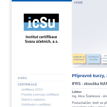
HOME
INSTITUT CERTIFIKACE SVAZU ÚČETNÍCH, a.s.
akt
vyberte si
certifikace
info
svůj kurz
zkoušky
legi
Přípravné kurzy,
O NÁS
IFRS - zkouška N
CERTIFIKACE
certifikace 2022+
Lektor:
Pravidla a principy certifikace
Ing. Alice Šrámková - úč
Žádost o registraci
Posluchačům, kteří se př
Vzdělávání v certifikaci