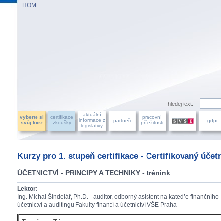
HOME
AZU ÚČETNÍCH, a.s.
hledej text:
aktuální
vyberte si
certifikace
pracovní
informace z
partneři
gdpr
svůj kurz
zkoušky
příležitosti
legislativy
Kurzy pro 1. stupeň certifikace - Certifikovaný účet
ÚČETNICTVÍ - PRINCIPY A TECHNIKY - trénink
Lektor:
Ing. Michal Šindelář, Ph.D. - auditor, odborný asistent na katedře finančního
účetnictví a auditingu Fakulty financí a účetnictví VŠE Praha