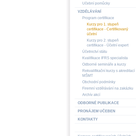
Učební pomůcky
VZDĚLÁVÁNÍ
Program certifikace
Kurzy pro 1. stupeň
certifikace - Certifikovaný
účetní
Kurzy pro 2. stupeň
certifikace - Účetní expert
Účetnictví státu
Kvalifikace IFRS specialista
Odborné semináře a kurzy
Rekvalifikační kurzy s akreditací
MŠMT
Obchodní podmínky
Firemní vzdělávání na zakázku
Archív akcí
ODBORNÉ PUBLIKACE
PRONÁJEM UČEBEN
KONTAKTY