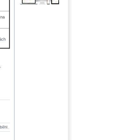
 na
nách
,
oběhl.