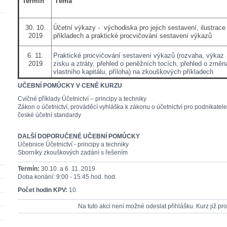
Termín
Téma
30. 10.
Účetní výkazy - východiska pro jejich sestavení, ilustrace
2019
příkladech a praktické procvičování sestavení výkazů
6. 11.
Praktické procvičování sestavení výkazů (rozvaha, výkaz
2019
zisku a ztráty, přehled o peněžních tocích, přehled o změ
vlastního kapitálu, příloha) na zkouškových příkladech
UČEBNÍ POMŮCKY V CENĚ KURZU
Cvičné příklady Účetnictví – principy a techniky
Zákon o účetnictví, prováděcí vyhláška k zákonu o účetnictví pro podnikatele
české účetní standardy
DALŠÍ DOPORUČENÉ UČEBNÍ POMŮCKY
Učebnice Účetnictví - principy a techniky
Sborníky zkouškových zadání s řešením
Termín:
30.10. a 6. 11. 2019
Doba konání: 9:00 - 15:45 hod. hod.
Počet hodin KPV:
10
Na tuto akci není možné odeslat přihlášku. Kurz již pr