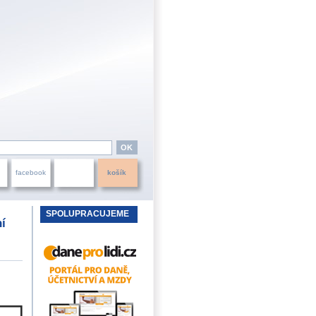
facebook
košík
SPOLUPRACUJEME
ní