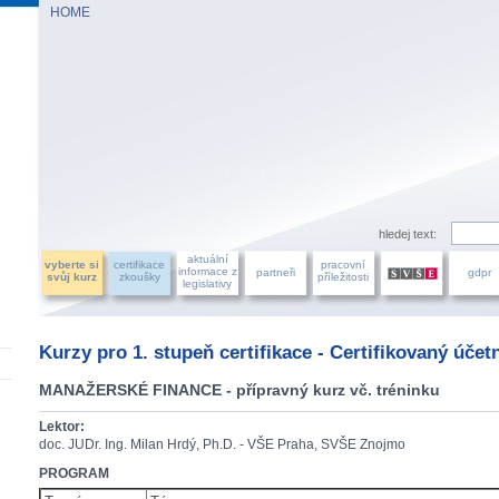
HOME
AZU ÚČETNÍCH, a.s.
hledej text:
aktuální
vyberte si
certifikace
pracovní
informace z
partneři
gdpr
svůj kurz
zkoušky
příležitosti
legislativy
Kurzy pro 1. stupeň certifikace - Certifikovaný účet
MANAŽERSKÉ FINANCE - přípravný kurz vč. tréninku
Lektor:
doc. JUDr. Ing. Milan Hrdý, Ph.D. - VŠE Praha, SVŠE Znojmo
PROGRAM