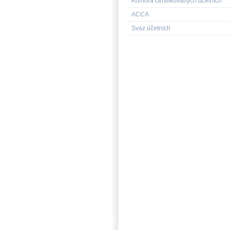
Komora certifikovaných účetních
ACCA
Svaz účetních