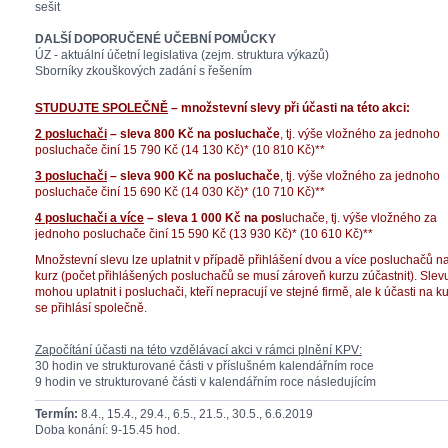
sešit
DALŠÍ DOPORUČENÉ UČEBNÍ POMŮCKY
ÚZ - aktuální účetní legislativa (zejm. struktura výkazů)
Sborníky zkouškových zadání s řešením
STUDUJTE SPOLEČNĚ
– množstevní slevy při účasti na této akci:
2 posluchači
– sleva 800 Kč na posluchače
, tj. výše vložného za jednoho
posluchače činí 15 790 Kč (14 130 Kč)* (10 810 Kč)**
3 posluchači
– sleva 900 Kč na posluchače
, tj. výše vložného za jednoho
posluchače činí 15 690 Kč (14 030 Kč)* (10 710 Kč)**
4 posluchači a více
– sleva 1 000 Kč na pos
luchače, tj. výše vložného za
jednoho posluchače činí 15 590 Kč (13 930 Kč)* (10 610 Kč)**
Množstevní slevu lze uplatnit v případě přihlášení dvou a více posluchačů na
kurz (počet přihlášených posluchačů se musí zároveň kurzu zúčastnit). Slev
mohou uplatnit i posluchači, kteří nepracují ve stejné firmě, ale k účasti na k
se přihlásí společně.
Započítání účasti na této vzdělávací akci v rámci plnění KPV:
30 hodin ve strukturované
části v příslušném kalendářním roce
9 hodin ve strukturované
části
v kalendářním roce
následujícím
Termín:
8.4., 15.4., 29.4., 6.5., 21.5., 30.5., 6.6.2019
Doba konání: 9-15.45 hod.