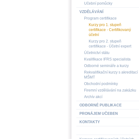
Učební pomůcky
VZDĚLÁVÁNÍ
Program certifikace
Kurzy pro 1. stupeň
certifikace - Certifikovaný
účetní
Kurzy pro 2. stupeň
certifikace - Účetní expert
Účetnictví státu
Kvalifikace IFRS specialista
Odborné semináře a kurzy
Rekvalifikační kurzy s akreditací
MŠMT
Obchodní podmínky
Firemní vzdělávání na zakázku
Archív akcí
ODBORNÉ PUBLIKACE
PRONÁJEM UČEBEN
KONTAKTY