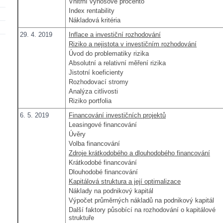
Vnitřní výnosové procento
Index rentability
Nákladová kritéria
29. 4. 2019
Inflace a investiční rozhodování
Riziko a nejistota v investičním rozhodování
Úvod do problematiky rizika
Absolutní a relativní měření rizika
Jistotní koeficienty
Rozhodovací stromy
Analýza citlivosti
Riziko portfolia
6. 5. 2019
Financování investičních projektů
Leasingové financování
Úvěry
Volba financování
Zdroje krátkodobého a dlouhodobého financování
Krátkodobé financování
Dlouhodobé financování
Kapitálová struktura a její optimalizace
Náklady na podnikový kapitál
Výpočet průměrných nákladů na podnikový kapitál
Další faktory působící na rozhodování o kapitálové
struktuře