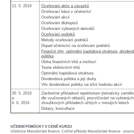
21. 5. 2019
Oceňování aktiv a závazků
Oceňovací báze v účetnictví
Oceňování akcií
Oceňování dluhopisů
Oceňování vybraných derivátů
Oceňování podniků
Metody oceňování podniků
Dopad účetnictví na oceňování podniků
Finanční trhy, optimální kapitálová struktura, dividen
politika
Úloha finančních trhů a institucí
Teorie efektivních trhů
Optimální kapitálová struktura
Dividendová politika a její druhy
Vliv dividendové politiky na tržní hodnotu akcií
30. 5. 2019
Závěrečné příkladové repetitorium (tematicky zaměř
a
dle vyučovaných oblastí), procvičování na vybraných
6. 6. 2019
zkouškových příkladech užitých v minulých letech
Dotazy, konzultace
UČEBNÍ POMŮCKY V CENĚ KURZU
Učebnice Manažerské finance, Cvičné příklady Manažerské finance - praco