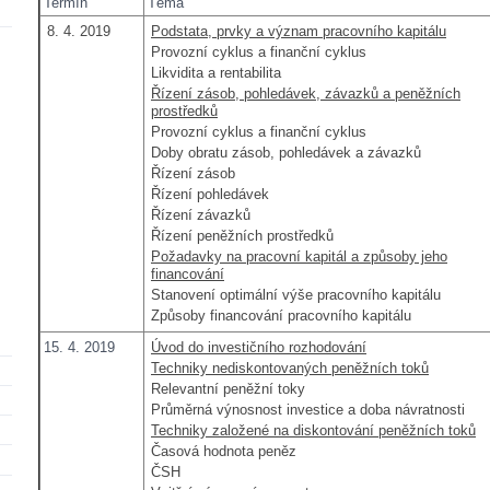
Termín
Téma
8. 4. 2019
Podstata, prvky a význam pracovního kapitálu
Provozní cyklus a finanční cyklus
Likvidita a rentabilita
Řízení zásob, pohledávek, závazků a peněžních
prostředků
Provozní cyklus a finanční cyklus
Doby obratu zásob, pohledávek a závazků
Řízení zásob
Řízení pohledávek
Řízení závazků
Řízení peněžních prostředků
Požadavky na pracovní kapitál a způsoby jeho
financování
Stanovení optimální výše pracovního kapitálu
Způsoby financování pracovního kapitálu
15. 4. 2019
Úvod do investičního rozhodování
Techniky nediskontovaných peněžních toků
Relevantní peněžní toky
Průměrná výnosnost investice a doba návratnosti
Techniky založené na diskontování peněžních toků
Časová hodnota peněz
ČSH