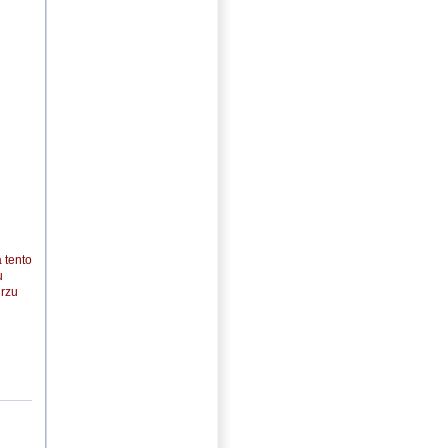
 tento
u
urzu