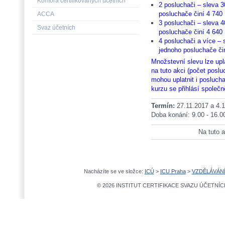
Komora certifikovaných účetních
2 posluchači – sleva 3
posluchače činí 4 740 
ACCA
3 posluchači – sleva 4
Svaz účetních
posluchače činí 4 640 
4 posluchači a více – 
jednoho posluchače či
Množstevní slevu lze upl
na tuto akci (počet posl
mohou uplatnit i posluchač
kurzu se přihlásí společn
Termín:
27.11.2017 a 4.
Doba konání: 9.00 - 16.0
Na tuto a
Nacházíte se ve složce:
ICÚ
>
ICU Praha
>
VZDĚLÁVÁN
© 2026 INSTITUT CERTIFIKACE SVAZU ÚČETNÍCH,