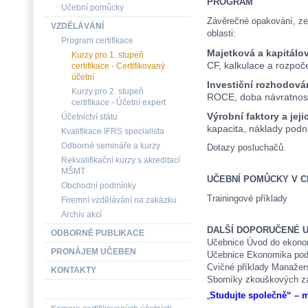
PROGRAM
Učební pomůcky
Závěrečné opakování, ze
VZDĚLÁVÁNÍ
oblasti:
Program certifikace
Majetková a kapitálo
Kurzy pro 1. stupeň
CF, kalkulace a rozpoče
certifikace - Certifikovaný
účetní
Investiční rozhodová
Kurzy pro 2. stupeň
ROCE, doba návratnos
certifikace - Účetní expert
Výrobní faktory a jeji
Účetnictví státu
kapacita, náklady podn
Kvalifikace IFRS specialista
Odborné semináře a kurzy
Dotazy posluchačů.
Rekvalifikační kurzy s akreditací
MŠMT
UČEBNÍ POMŮCKY V C
Obchodní podmínky
Trainingové příklady
Firemní vzdělávání na zakázku
Archív akcí
DALŠÍ DOPORUČENÉ 
ODBORNÉ PUBLIKACE
Učebnice Úvod do ekono
PRONÁJEM UČEBEN
Učebnice Ekonomika pod
Cvičné příklady Manažer
KONTAKTY
Sborníky zkouškových z
„
Studujte společně“ – mn