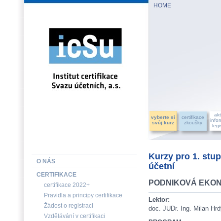
HOME
INSTITUT CERTIFIKACE SVAZU ÚČETNÍCH, a.s.
akt
vyberte si
certifikace
info
svůj kurz
zkoušky
legi
Kurzy pro 1. stup
O NÁS
účetní
CERTIFIKACE
PODNIKOVÁ EKONO
certifikace 2022+
Pravidla a principy certifikace
Lektor:
Žádost o registraci
doc. JUDr. Ing. Milan H
Vzdělávání v certifikaci