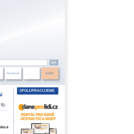
facebook
košík
SPOLUPRACUJEME
ní
 5)
sku a