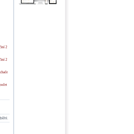
činí 2
činí 2
uchače
počet
oběhl.