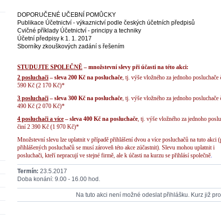
DOPORUČENÉ UČEBNÍ POMŮCKY
Publikace Účetnictví - výkaznictví podle českých účetních předpisů
Cvičné příklady Účetnictví - principy a techniky
Účetní předpisy k 1. 1. 2017
Sborníky zkouškových zadání s řešením
STUDUJTE SPOLEČNĚ
– množstevní slevy při účasti na této akci:
2 posluchači
– sleva 200 Kč na posluchače
, tj. výše vložného za jednoho posluchače 
590 Kč (2 170 Kč)*
3 posluchači
– sleva 300 Kč na posluchače
, tj. výše vložného za jednoho posluchače 
490 Kč (2 070 Kč)*
4 posluchači a více
– sleva 400 Kč na posluchače
, tj. výše vložného za jednoho posl
činí 2 390 Kč (1 970 Kč)*
Množstevní slevu lze uplatnit v případě přihlášení dvou a více posluchačů na tuto akci (
přihlášených posluchačů se musí zároveň této akce zúčastnit). Slevu mohou uplatnit i
posluchači, kteří nepracují ve stejné firmě, ale k účasti na kurzu se přihlásí společně
.
Termín:
23.5.2017
Doba konání: 9.00 - 16.00 hod.
Na tuto akci není možné odeslat přihlášku. Kurz již pr