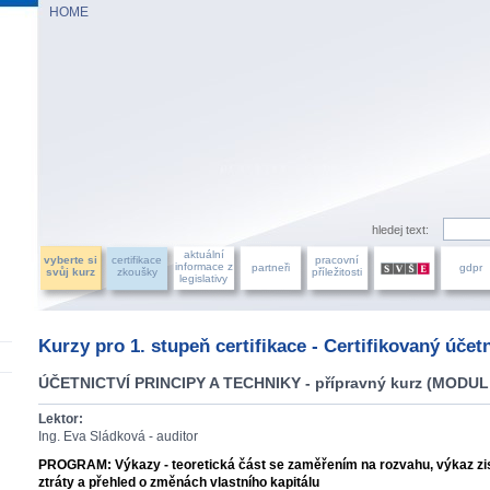
HOME
AZU ÚČETNÍCH, a.s.
hledej text:
aktuální
vyberte si
certifikace
pracovní
informace z
partneři
gdpr
svůj kurz
zkoušky
příležitosti
legislativy
Kurzy pro 1. stupeň certifikace - Certifikovaný účet
ÚČETNICTVÍ PRINCIPY A TECHNIKY - přípravný kurz (MODUL
Lektor:
Ing. Eva Sládková - auditor
PROGRAM: Výkazy - teoretická část se zaměřením na rozvahu, výkaz zi
ztráty a přehled o změnách vlastního kapitálu