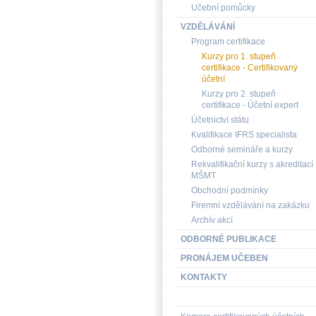
Učební pomůcky
VZDĚLÁVÁNÍ
Program certifikace
Kurzy pro 1. stupeň
certifikace - Certifikovaný
účetní
Kurzy pro 2. stupeň
certifikace - Účetní expert
Účetnictví státu
Kvalifikace IFRS specialista
Odborné semináře a kurzy
Rekvalifikační kurzy s akreditací
MŠMT
Obchodní podmínky
Firemní vzdělávání na zakázku
Archív akcí
ODBORNÉ PUBLIKACE
PRONÁJEM UČEBEN
KONTAKTY