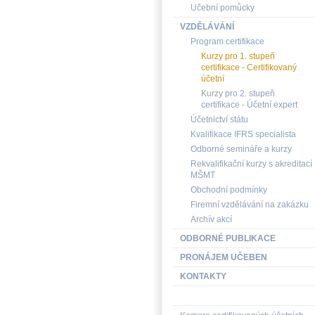
Učební pomůcky
VZDĚLÁVÁNÍ
Program certifikace
Kurzy pro 1. stupeň
certifikace - Certifikovaný
účetní
Kurzy pro 2. stupeň
certifikace - Účetní expert
Účetnictví státu
Kvalifikace IFRS specialista
Odborné semináře a kurzy
Rekvalifikační kurzy s akreditací
MŠMT
Obchodní podmínky
Firemní vzdělávání na zakázku
Archív akcí
ODBORNÉ PUBLIKACE
PRONÁJEM UČEBEN
KONTAKTY