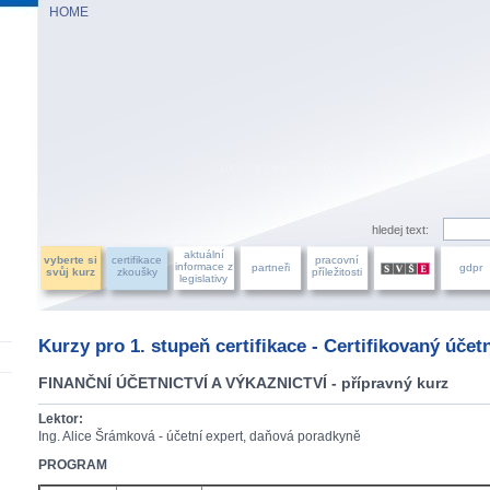
HOME
AZU ÚČETNÍCH, a.s.
hledej text:
aktuální
vyberte si
certifikace
pracovní
informace z
partneři
gdpr
svůj kurz
zkoušky
příležitosti
legislativy
Kurzy pro 1. stupeň certifikace - Certifikovaný účet
FINANČNÍ ÚČETNICTVÍ A VÝKAZNICTVÍ - přípravný kurz
Lektor:
Ing. Alice Šrámková - účetní expert, daňová poradkyně
PROGRAM