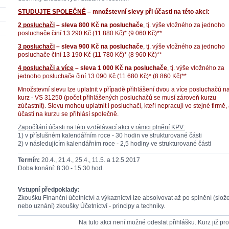
STUDUJTE SPOLEČNĚ
– množstevní slevy při účasti na této akci:
2 posluchači
– sleva 800 Kč na posluchače
, tj. výše vložného za jednoho
posluchače činí 13 290 Kč (11 880 Kč)* (9 060 Kč)**
3 posluchači
– sleva 900 Kč na posluchače
, tj. výše vložného za jednoho
posluchače činí 13 190 Kč (11 780 Kč)* (8 960 Kč)**
4 posluchači a více
– sleva 1 000 Kč na posluchače
, tj. výše vložného za
jednoho posluchače činí 13 090 Kč (11 680 Kč)* (8 860 Kč)**
Množstevní slevu lze uplatnit v případě přihlášení dvou a více posluchačů na
kurz - VS 31250 (počet přihlášených posluchačů se musí zároveň kurzu
zúčastnit). Slevu mohou uplatnit i posluchači, kteří nepracují ve stejné firmě, 
účasti na kurzu se přihlásí společně.
Započítání účasti na této vzdělávací akci v rámci plnění KPV:
1) v příslušném kalendářním roce - 30 hodin ve strukturované části
2) v následujícím kalendářním roce - 2,5 hodiny ve strukturované části
Termín:
20.4., 21.4., 25.4., 11.5. a 12.5.2017
Doba konání: 8:30 - 15:30 hod.
Vstupní předpoklady:
Zkoušku Finanční účetnictví a výkaznictví lze absolvovat až po splnění (slož
nebo uznání) zkoušky Účetnictví - principy a techniky.
Na tuto akci není možné odeslat přihlášku. Kurz již pr