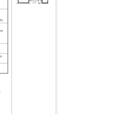
lu
ho
ka
,