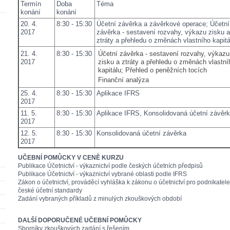
Termín
Doba
Téma
konání
konání
20. 4.
8:30 - 15:30
Účetní závěrka a závěrkové operace; Účetní
2017
závěrka - sestavení rozvahy, výkazu zisku a
ztráty a přehledu o změnách vlastního kapitá
21. 4.
8:30 - 15:30
Účetní závěrka - sestavení rozvahy, výkazu
2017
zisku a ztráty a přehledu o změnách vlastní
kapitálu; Přehled o peněžních tocích
Finanční analýza
25. 4.
8:30 - 15:30
Aplikace IFRS
2017
11. 5.
8:30 - 15:30
Aplikace IFRS, Konsolidovaná účetní závěr
2017
12. 5.
8:30 - 15:30
Konsolidovaná účetní závěrka
2017
UČEBNÍ POMŮCKY V CENĚ KURZU
Publikace Účetnictví - výkaznictví podle českých účetních předpisů
Publikace Účetnictví - výkaznictví vybrané oblasti podle IFRS
Zákon o účetnictví, prováděcí vyhláška k zákonu o účetnictví pro podnikatele
české účetní standardy
Zadání vybraných příkladů z minulých zkouškových období
DALŠÍ DOPORUČENÉ UČEBNÍ POMŮCKY
Sborníky zkouškových zadání s řešením