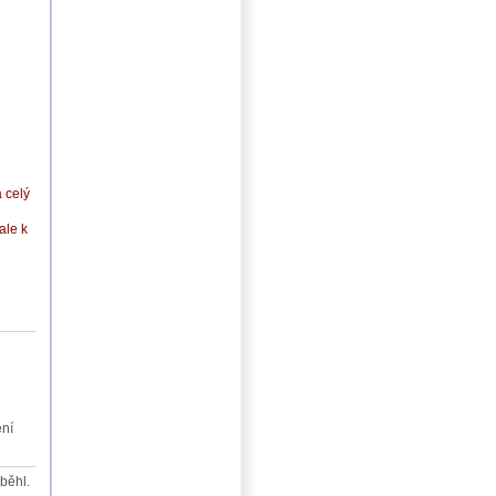
 celý
ale k
ení
oběhl.