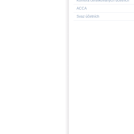
Komora certifikovaných účetních
ACCA
Svaz účetních