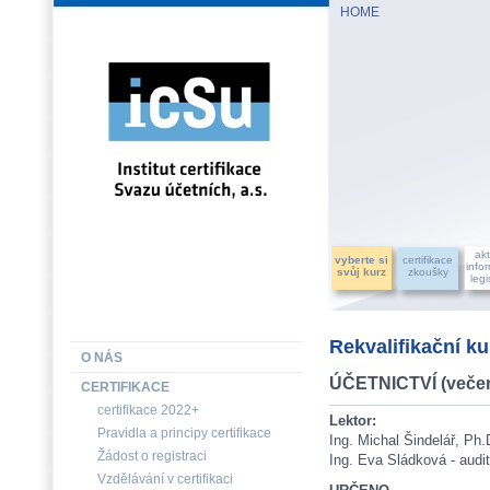
HOME
INSTITUT CERTIFIKACE SVAZU ÚČETNÍCH, a.s.
akt
vyberte si
certifikace
info
svůj kurz
zkoušky
legi
Rekvalifikační k
O NÁS
ÚČETNICTVÍ (večern
CERTIFIKACE
certifikace 2022+
Lektor:
Pravidla a principy certifikace
Ing. Michal Šindelář, Ph.
Žádost o registraci
Ing. Eva Sládková - audit
Vzdělávání v certifikaci