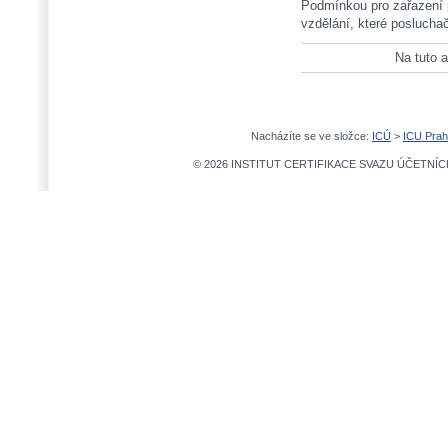
Podmínkou pro zařazení 
vzdělání, které poslucha
Na tuto a
Nacházíte se ve složce:
ICÚ
>
ICU Pra
© 2026 INSTITUT CERTIFIKACE SVAZU ÚČETNÍCH,