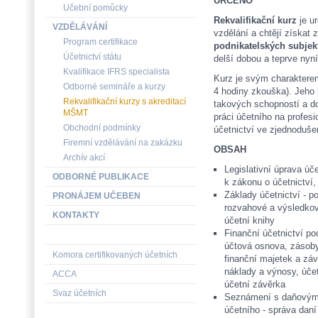
URČENO
Učební pomůcky
Rekvalifikační kurz
je u
VZDĚLÁVÁNÍ
vzdělání a chtějí získat 
Program certifikace
podnikatelských subjek
Účetnictví státu
delší dobou a teprve nyní
Kvalifikace IFRS specialista
Kurz je svým charakterem
Odborné semináře a kurzy
4 hodiny zkouška). Jeho 
Rekvalifikační kurzy s akreditací
takových schopností a do
MŠMT
práci účetního na profesi
Obchodní podmínky
účetnictví ve zjednoduš
Firemní vzdělávání na zakázku
OBSAH
Archív akcí
Legislativní úprava úč
ODBORNÉ PUBLIKACE
k zákonu o účetnictví,
Základy účetnictví - po
PRONÁJEM UČEBEN
rozvahové a výsledkové
KONTAKTY
účetní knihy
Finanční účetnictví p
účtová osnova, zásob
Komora certifikovaných účetních
finanční majetek a záv
náklady a výnosy, úče
ACCA
účetní závěrka
Svaz účetních
Seznámení s daňovými
účetního - správa daní