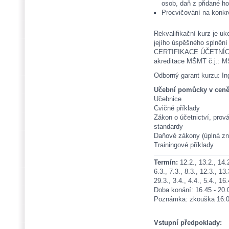
osob, daň z přidané h
Procvičování na konkr
Rekvalifikační kurz je 
jejího úspěšného splně
CERTIFIKACE ÚČETNÍCH, a
akreditace MŠMT č.j.: 
Odborný garant kurzu: In
Učební pomůcky v ceně
Učebnice
Cvičné příklady
Zákon o účetnictví, prov
standardy
Daňové zákony (úplná zn
Trainingové příklady
Termín:
12.2., 13.2., 14.2
6.3., 7.3., 8.3., 12.3., 13.
29.3., 3.4., 4.4., 5.4., 1
Doba konání: 16.45 - 20.
Poznámka: zkouška 16:0
Vstupní předpoklady: