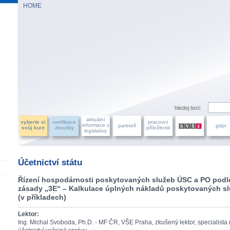
HOME
AZU ÚČETNÍCH, a.s.
hledej text:
aktuální
vyberte si
certifikace
pracovní
informace z
partneři
gdpr
svůj kurz
zkoušky
příležitosti
legislativy
Účetnictví státu
Řízení hospodárnosti poskytovaných služeb ÚSC a PO podl
zásady „3E“ – Kalkulace úplných nákladů poskytovaných s
(v příkladech)
Lektor:
Ing. Michal Svoboda, Ph.D. - MF ČR, VŠE Praha, zkušený lektor, specialista