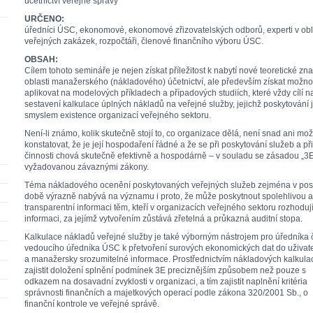
účetnictví veřejné správy
URČENO:
úředníci ÚSC, ekonomové, ekonomové zřizovatelských odborů, experti v obl
veřejných zakázek, rozpočtáři, členové finančního výboru ÚSC.
OBSAH:
Cílem tohoto semináře je nejen získat příležitost k nabytí nové teoretické znal
oblasti manažerského (nákladového) účetnictví, ale především získat možnos
aplikovat na modelových příkladech a případových studiích, které vždy cílí n
sestavení kalkulace úplných nákladů na veřejné služby, jejichž poskytování 
smyslem existence organizací veřejného sektoru.
Není-li známo, kolik skutečně stojí to, co organizace dělá, není snad ani mo
konstatovat, že je její hospodaření řádné a že se při poskytování služeb a př
činnosti chová skutečně efektivně a hospodárně – v souladu se zásadou „3
vyžadovanou závaznými zákony.
Téma nákladového ocenění poskytovaných veřejných služeb zejména v pos
době výrazně nabývá na významu i proto, že může poskytnout spolehlivou a
transparentní informaci těm, kteří v organizacích veřejného sektoru rozhodují
informaci, za jejímž vytvořením zůstává zřetelná a průkazná auditní stopa.
Kalkulace nákladů veřejné služby je také výborným nástrojem pro úředníka 
vedoucího úředníka ÚSC k přetvoření surových ekonomických dat do uživat
a manažersky srozumitelné informace. Prostřednictvím nákladových kalkulac
zajistit doložení splnění podmínek 3E preciznějším způsobem než pouze s
odkazem na dosavadní zvyklosti v organizaci, a tím zajistit naplnění kritéria
správnosti finančních a majetkových operací podle zákona 320/2001 Sb., o
finanční kontrole ve veřejné správě.