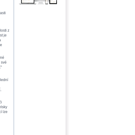
asti
osti z
t je
a
je
žné
i své
E"
lední
,
či
elsky
í lze