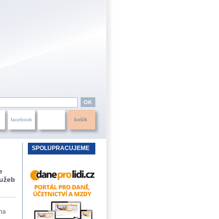
facebook
košík
SPOLUPRACUJEME
e
lužeb
 na