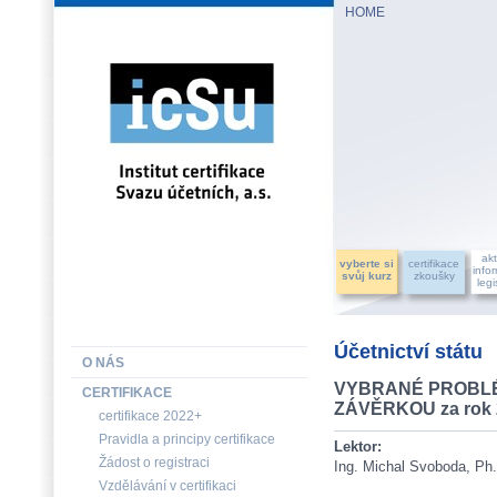
HOME
INSTITUT CERTIFIKACE SVAZU ÚČETNÍCH, a.s.
akt
vyberte si
certifikace
info
svůj kurz
zkoušky
legi
Účetnictví státu
O NÁS
VYBRANÉ PROBLÉM
CERTIFIKACE
ZÁVĚRKOU za rok 
certifikace 2022+
Pravidla a principy certifikace
Lektor:
Žádost o registraci
Ing. Michal Svoboda, Ph
Vzdělávání v certifikaci