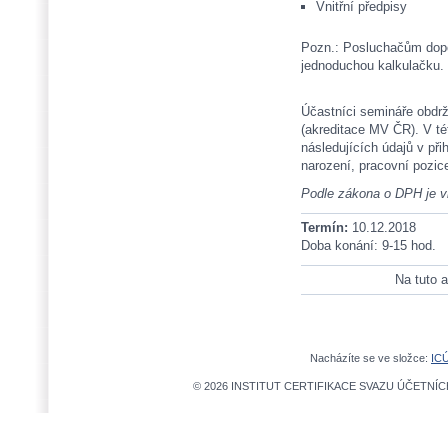
Vnitřní předpisy
Pozn.: Posluchačům dopor
jednoduchou kalkulačku.
Účastníci semináře obdr
(akreditace MV ČR). V té
následujících údajů v při
narození, pracovní pozic
Podle zákona o DPH je 
Termín:
10.12.2018
Doba konání: 9-15 hod.
Na tuto a
Nacházíte se ve složce:
IC
© 2026 INSTITUT CERTIFIKACE SVAZU ÚČETNÍCH,