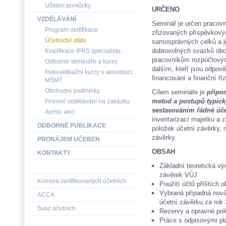
Učební pomůcky
URČENO
VZDĚLÁVÁNÍ
Seminář je určen pracovn
Program certifikace
zřizovaných příspěvkovýc
Účetnictví státu
samosprávných celků a j
dobrovolných svazků obc
Kvalifikace IFRS specialista
pracovníkům rozpočtovýc
Odborné semináře a kurzy
dalším, kteří jsou odpov
Rekvalifikační kurzy s akreditací
financování a finanční ří
MŠMT
Obchodní podmínky
Cílem semináře je
připo
metod a postupů typick
Firemní vzdělávání na zakázku
sestavováním řádné úče
Archív akcí
inventarizací majetku a z
ODBORNÉ PUBLIKACE
položek účetní závěrky, 
závěrky.
PRONÁJEM UČEBEN
OBSAH
KONTAKTY
Základní teoretická vý
závěrek VÚJ
Komora certifikovaných účetních
Použití účtů příštích 
Vybraná případná nová 
ACCA
účetní závěrku za ro
Svaz účetních
Rezervy a opravné po
Práce s odpisovými pl