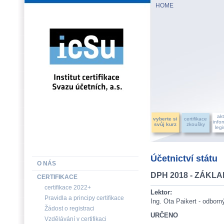
HOME
INSTITUT CERTIFIKACE SVAZU ÚČETNÍCH, a.s.
akt
vyberte si
certifikace
info
svůj kurz
zkoušky
legi
Účetnictví státu
O NÁS
DPH 2018 - ZÁKL
CERTIFIKACE
certifikace 2022+
Lektor:
Pravidla a principy certifikace
Ing. Ota Paikert - odbor
Žádost o registraci
URČENO
Vzdělávání v certifikaci