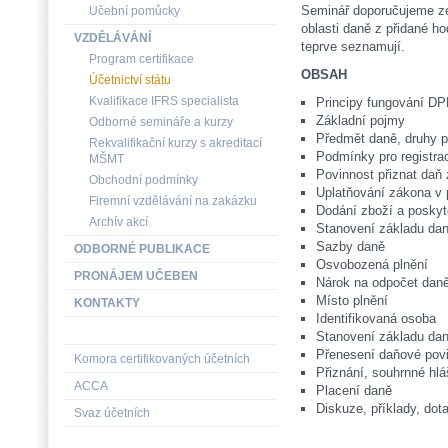
Seminář doporučujeme ze
Učební pomůcky
oblasti daně z přidané ho
VZDĚLÁVÁNÍ
teprve seznamují.
Program certifikace
OBSAH
Účetnictví státu
Kvalifikace IFRS specialista
Principy fungování D
Základní pojmy
Odborné semináře a kurzy
Předmět daně, druhy p
Rekvalifikační kurzy s akreditací
Podmínky pro registrac
MŠMT
Povinnost přiznat daň
Obchodní podmínky
Uplatňování zákona v 
Firemní vzdělávání na zakázku
Dodání zboží a poskyt
Archív akcí
Stanovení základu da
Sazby daně
ODBORNÉ PUBLIKACE
Osvobozená plnění
PRONÁJEM UČEBEN
Nárok na odpočet dan
Místo plnění
KONTAKTY
Identifikovaná osoba
Stanovení základu dan
Přenesení daňové pov
Komora certifikovaných účetních
Přiznání, souhrnné hlá
ACCA
Placení daně
Diskuze, příklady, dot
Svaz účetních