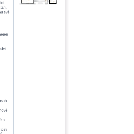
tní
táři,
nu své
nejen
ctví
obsah
ahové
é a
tosti