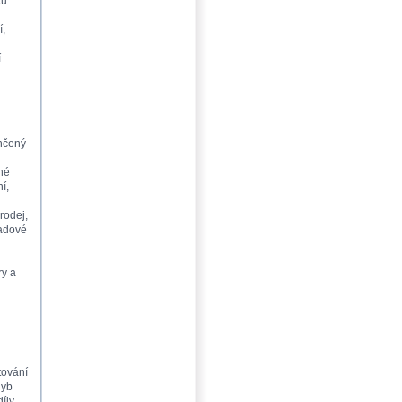
ků
í,
í
nčený
vné
í,
rodej,
ladové
ry a
tování
hyb
íly,