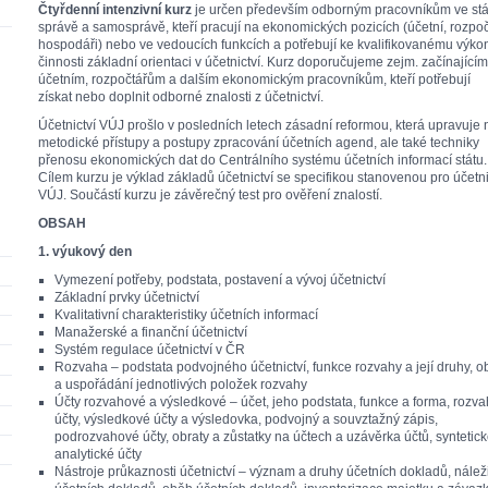
Čtyřdenní intenzivní kurz
je určen především odborným pracovníkům ve stá
správě a samosprávě, kteří pracují na ekonomických pozicích (účetní, rozpoč
hospodáři) nebo ve vedoucích funkcích a potřebují ke kvalifikovanému výko
činnosti základní orientaci v účetnictví. Kurz doporučujeme zejm. začínajícím
účetním, rozpočtářům a dalším ekonomickým pracovníkům, kteří potřebují
získat nebo doplnit odborné znalosti z účetnictví.
Účetnictví VÚJ prošlo v posledních letech zásadní reformou, která upravuje 
metodické přístupy a postupy zpracování účetních agend, ale také techniky
přenosu ekonomických dat do Centrálního systému účetních informací státu.
Cílem kurzu je výklad základů účetnictví se specifikou stanovenou pro účetni
VÚJ. Součástí kurzu je závěrečný test pro ověření znalostí.
OBSAH
1. výukový den
Vymezení potřeby, podstata, postavení a vývoj účetnictví
Základní prvky účetnictví
Kvalitativní charakteristiky účetních informací
Manažerské a finanční účetnictví
Systém regulace účetnictví v ČR
Rozvaha – podstata podvojného účetnictví, funkce rozvahy a její druhy, 
a uspořádání jednotlivých položek rozvahy
Účty rozvahové a výsledkové – účet, jeho podstata, funkce a forma, rozv
účty, výsledkové účty a výsledovka, podvojný a souvztažný zápis,
podrozvahové účty, obraty a zůstatky na účtech a uzávěrka účtů, syntetick
analytické účty
Nástroje průkaznosti účetnictví – význam a druhy účetních dokladů, náleži