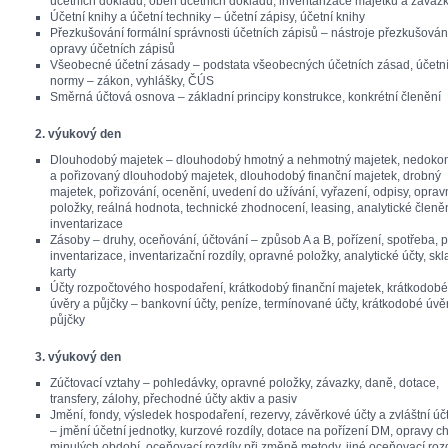
účetních dokladů, oběh účetních dokladů, inventarizace majetku a závaz
Účetní knihy a účetní techniky – účetní zápisy, účetní knihy
Přezkušování formální správnosti účetních zápisů – nástroje přezkušován
opravy účetních zápisů
Všeobecné účetní zásady – podstata všeobecných účetních zásad, účetn
normy – zákon, vyhlášky, ČÚS
Směrná účtová osnova – základní principy konstrukce, konkrétní členění
2. výukový den
Dlouhodobý majetek – dlouhodobý hmotný a nehmotný majetek, nedoko
a pořizovaný dlouhodobý majetek, dlouhodobý finanční majetek, drobný
majetek, pořizování, ocenění, uvedení do užívání, vyřazení, odpisy, opra
položky, reálná hodnota, technické zhodnocení, leasing, analytické členěn
inventarizace
Zásoby – druhy, oceňování, účtování – způsob A a B, pořízení, spotřeba, p
inventarizace, inventarizační rozdíly, opravné položky, analytické účty, sk
karty
Účty rozpočtového hospodaření, krátkodobý finanční majetek, krátkodobé
úvěry a půjčky – bankovní účty, peníze, termínované účty, krátkodobé úvě
půjčky
3. výukový den
Zúčtovací vztahy – pohledávky, opravné položky, závazky, daně, dotace,
transfery, zálohy, přechodné účty aktiv a pasiv
Jmění, fondy, výsledek hospodaření, rezervy, závěrkové účty a zvláštní úč
– jmění účetní jednotky, kurzové rozdíly, dotace na pořízení DM, opravy c
minulých období, oceňovací rozdíly při změně metody, jiné oceňovací rozd