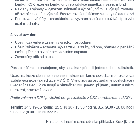
fondy, FKSP, rezervní fondy, fond reprodukce majetku, investiční fond
Náklady a výnosy – vymezení nákladů a výnosů, příjmů a výdajů, zásady
účtování nákladů a výnosů, časové rozlišení, účtové skupiny nákladů a v
Podrozvahové účty – charakteristika, význam a způsob používání pro vy
účetní jednotky
4. výukový den
Účetní uzávěrka a zjištění výsledku hospodaření
Účetní závěrka – rozvaha, výkaz zisku a ztráty, příloha, přehled o peněžn
tocích, přehled o změnách vlastního kapitálu
Závěrečný příklad a test
Posluchačům doporučujeme, aby si na kurz přinesli jednoduchou kalkulačk
Účastníci kurzu obdrží po úspěšném ukončení kurzu osvědčení o absolvová
vzdělávací akce (akreditace MV ČR). V této souvislosti žádáme posluchače 
uvedení následujících údajů v přihlášce: titul, jméno, příjmení, datum a místo
narození, pracovní pozice.
Podle zákona o DPH je vložné pro posluchače z ÚSC osvobozeno od DPH.
Termín:
24.5. (9-16 hodin), 25.5. (8.30 - 13.30 hodin), 8.6. (9.00 - 16.00 hodi
9.6.2017 (8.30 - 13.30 hodin)
Na tuto akci není možné odeslat přihlášku. Kurz již pr