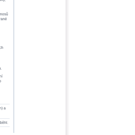
ýnosů
brané
ích
u.
ní
o
n) a
oběhl.