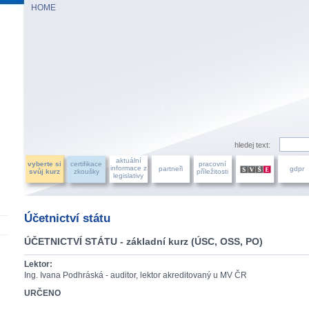
HOME
AZU ÚČETNÍCH, a.s.
hledej text:
aktuální
vyberte si
certifikace
pracovní
informace z
partneři
gdpr
svůj kurz
zkoušky
příležitosti
legislativy
Účetnictví státu
ÚČETNICTVÍ STÁTU - základní kurz (ÚSC, OSS, PO)
Lektor:
Ing. Ivana Podhráská - auditor, lektor akreditovaný u MV ČR
URČENO