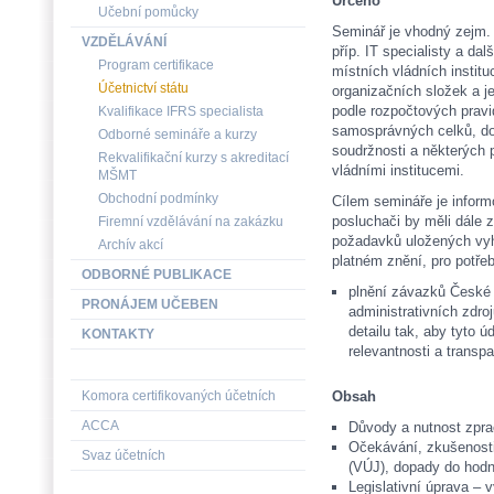
Určeno
Učební pomůcky
Seminář je vhodný zejm. 
VZDĚLÁVÁNÍ
příp. IT specialisty a dal
Program certifikace
místních vládních institu
Účetnictví státu
organizačních složek a j
podle rozpočtových prav
Kvalifikace IFRS specialista
samosprávných celků, dob
Odborné semináře a kurzy
soudržnosti a některých 
Rekvalifikační kurzy s akreditací
vládními institucemi.
MŠMT
Obchodní podmínky
Cílem semináře je inform
posluchači by měli dále 
Firemní vzdělávání na zakázku
požadavků uložených vyhl
Archív akcí
platném znění, pro potře
ODBORNÉ PUBLIKACE
plnění závazků České 
PRONÁJEM UČEBEN
administrativních zdroj
detailu tak, aby tyto ú
KONTAKTY
relevantnosti a transp
Komora certifikovaných účetních
Obsah
ACCA
Důvody a nutnost zpr
Očekávání, zkušenosti
Svaz účetních
(VÚJ), dopady do hod
Legislativní úprava – 