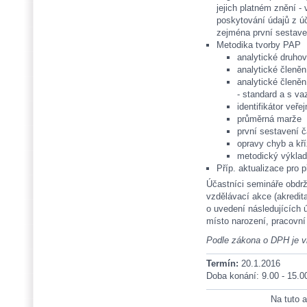
jejich platném znění -
poskytování údajů z úč
zejména první sestaven
Metodika tvorby PAP
analytické druhov
analytické členěn
analytické členěn
- standard a s va
identifikátor veř
průměrná marže
první sestavení č
opravy chyb a kř
metodický výklad
Příp. aktualizace pro 
Účastníci semináře obdrž
vzdělávací akce (akredi
o uvedení následujících ú
místo narození, pracovní
Podle zákona o DPH je 
Termín:
20.1.2016
Doba konání: 9.00 - 15.0
Na tuto a