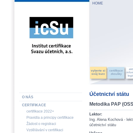
HOME
INSTITUT CERTIFIKACE SVAZU ÚČETNÍCH, a.s.
akt
vyberte si
certifikace
info
svůj kurz
zkoušky
legi
Účetnictví státu
O NÁS
Metodika PAP (OSS 
CERTIFIKACE
certifikace 2022+
Lektor:
Pravidla a principy certifikace
Ing. Alena Kochová - lek
Žádost o registraci
účetnictví státu
Vzdělávání v certifikaci