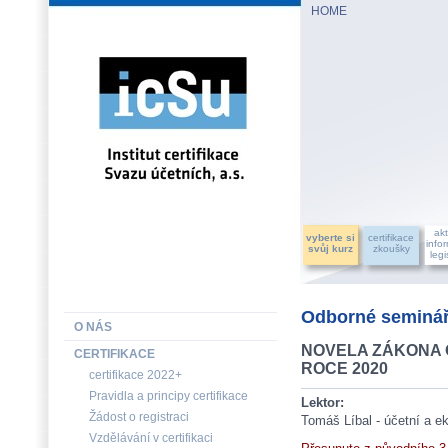
HOME
INSTITUT CERTIFIKACE SVAZU ÚČETNÍCH, a.s.
akt
vyberte si
certifikace
info
svůj kurz
zkoušky
legi
Odborné seminář
O NÁS
NOVELA ZÁKONA O
CERTIFIKACE
ROCE 2020
certifikace 2022+
Pravidla a principy certifikace
Lektor:
Žádost o registraci
Tomáš Líbal - účetní a 
Vzdělávání v certifikaci