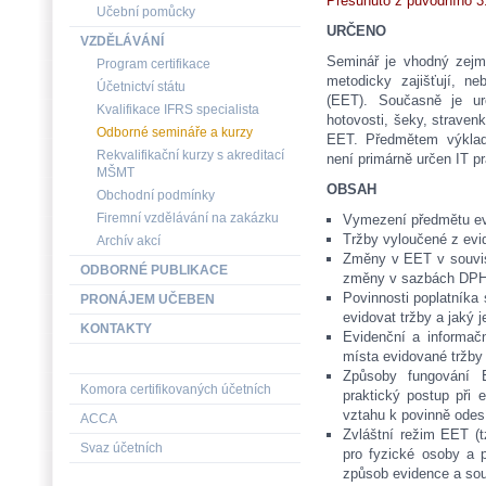
Přesunuto z původního 3.
Učební pomůcky
URČENO
VZDĚLÁVÁNÍ
Seminář je vhodný zejm
Program certifikace
metodicky zajišťují, ne
Účetnictví státu
(EET). Současně je urč
Kvalifikace IFRS specialista
hotovosti, šeky, straven
Odborné semináře a kurzy
EET. Předmětem výklad
Rekvalifikační kurzy s akreditací
není primárně určen IT p
MŠMT
OBSAH
Obchodní podmínky
Firemní vzdělávání na zakázku
Vymezení předmětu evid
Tržby vyloučené z ev
Archív akcí
Změny v EET v souvisl
ODBORNÉ PUBLIKACE
změny v sazbách DPH 
Povinnosti poplatníka 
PRONÁJEM UČEBEN
evidovat tržby a jaký j
KONTAKTY
Evidenční a informač
místa evidované tržby
Způsoby fungování 
Komora certifikovaných účetních
praktický postup při 
vztahu k povinně odes
ACCA
Zvláštní režim EET (
Svaz účetních
pro fyzické osoby a p
způsob evidence a souv