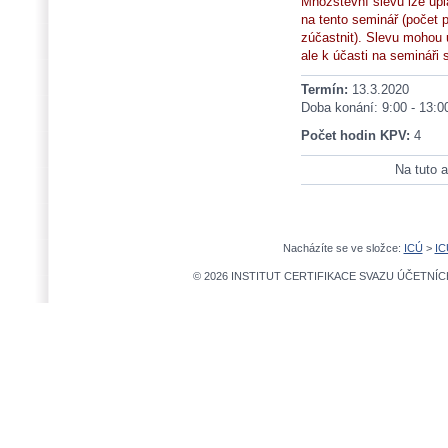
Množstevní slevu lze upl
na tento seminář (počet
zúčastnit). Slevu mohou up
ale k účasti na semináři 
Termín:
13.3.2020
Doba konání: 9:00 - 13:0
Počet hodin KPV:
4
Na tuto a
Nacházíte se ve složce:
ICÚ
>
IC
© 2026 INSTITUT CERTIFIKACE SVAZU ÚČETNÍCH,