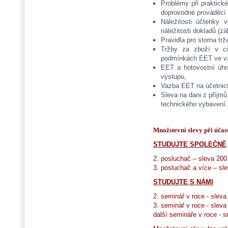
Problémy při praktick
doprovodné prováděcí 
Náležitosti účtenky 
náležitosti dokladů (zá
Pravidla pro storna tr
Tržby za zboží v ci
podmínkách EET ve vzt
EET a hotovostní úh
výstupu,
Vazba EET na účetnict
Sleva na dani z příjmů
technického vybavení.
Množstevní slevy při účast
STUDUJTE SPOLEČNĚ
2. posluchač – sleva 200
3. posluchač a více – s
STUDUJTE S NÁMI
2. seminář v roce - slev
3. seminář v roce - slev
další semináře v roce - 