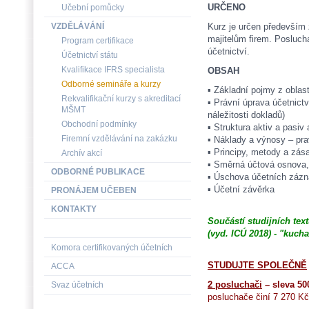
URČENO
Učební pomůcky
VZDĚLÁVÁNÍ
Kurz je určen především 
majitelům firem. Posluch
Program certifikace
účetnictví.
Účetnictví státu
Kvalifikace IFRS specialista
OBSAH
Odborné semináře a kurzy
▪ Základní pojmy z oblast
Rekvalifikační kurzy s akreditací
▪ Právní úprava účetnictv
MŠMT
náležitosti dokladů)
Obchodní podmínky
▪ Struktura aktiv a pasiv
Firemní vzdělávání na zakázku
▪ Náklady a výnosy – prav
▪ Principy, metody a zás
Archív akcí
▪ Směrná účtová osnova, j
ODBORNÉ PUBLIKACE
▪ Úschova účetních záz
▪ Účetní závěrka
PRONÁJEM UČEBEN
KONTAKTY
Součástí studijních text
(vyd. ICÚ 2018) - "kucha
Komora certifikovaných účetních
STUDUJTE SPOLEČNĚ
ACCA
2 posluchači
– sleva 50
Svaz účetních
posluchače činí 7 270 Kč