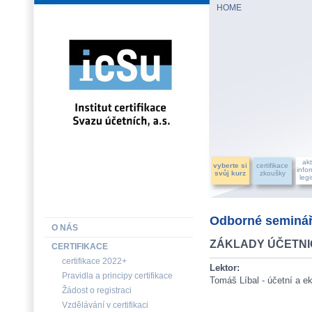
HOME
INSTITUT CERTIFIKACE SVAZU ÚČETNÍCH, a.s.
akt
vyberte si
certifikace
info
svůj kurz
zkoušky
legi
Odborné seminář
O NÁS
ZÁKLADY ÚČETNICT
CERTIFIKACE
certifikace 2022+
Lektor:
Pravidla a principy certifikace
Tomáš Líbal - účetní a 
Žádost o registraci
Vzdělávání v certifikaci