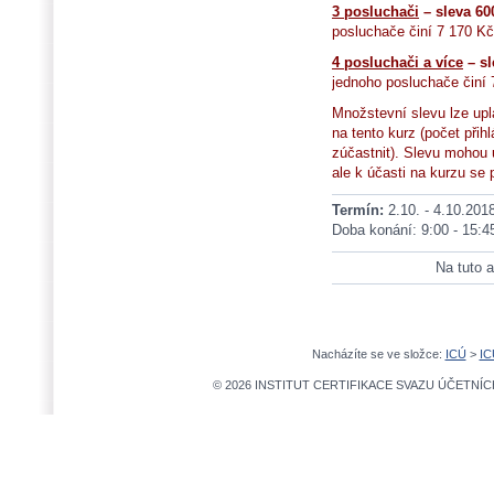
3 posluchači
– sleva 60
posluchače činí 7 170 Kč
4 posluchači a více
– s
jednoho posluchače činí 
Množstevní slevu lze upl
na tento kurz (počet při
zúčastnit). Slevu mohou up
ale k účasti na kurzu se 
Termín:
2.10. - 4.10.201
Doba konání: 9:00 - 15:4
Na tuto a
Nacházíte se ve složce:
ICÚ
>
IC
© 2026 INSTITUT CERTIFIKACE SVAZU ÚČETNÍCH,