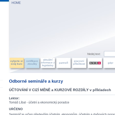
HOME
AZU ÚČETNÍCH, a.s.
hledej text:
aktuální
vyberte si
certifikace
pracovní
informace z
partneři
gdpr
svůj kurz
zkoušky
příležitosti
legislativy
Odborné semináře a kurzy
ÚČTOVÁNÍ V CIZÍ MĚNĚ a KURZOVÉ ROZDÍLY v příkladech
Lektor:
Tomáš Líbal - účetní a ekonomický poradce
URČENO
Seminář je určen především účetním, ekonomům, účetním a daňových pora