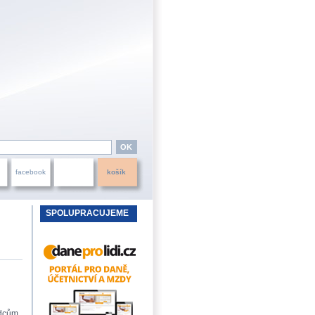
facebook
košík
SPOLUPRACUJEME
dcům.