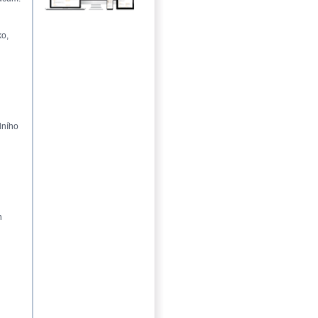
ko,
dního
h