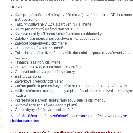
OBSAH
Kurz pro přepočet cizí měny - v účetnictví (pevné, denní), u DPH (tuzems
EU, třetí země)
Faktury vystavené v CZK a zároveň v cizí měně
Kurzy pro opravný daňový doklad u DPH
Kurzové rozdíly při úhradě dluhů a inkasu pohledávky
Záloha v cizí měně a její vyúčtování - kurzové rozdíly
Zápočet pohledávek v cizí měně
Odpis pohledávek v cizí měně
Základní kapitál a cizí měna - vznik obchodní korporace, zvyšování zákla
kapitálu
Finanční leasing v cizí měně
Opravné položky k pohledávkám v cizí měně
Cestovní náhrady a přepočtové kurzy
EET a cizí měna
Závěrkové přepočty cizí měny
Změna plnění u pohledávky a závazku a její dopad na kurzové rozdíly
Vnitřní směrnice účetní jednotky o přepočtu cizích měn a vzniku kurzovýc
rozdílů
Interpretace Národní účetní rady související s cizí měnou
Kurzové rozdíly a základ daně z příjmů
Časté chyby při účtování o cizí měně
Započítání účasti na této vzdělávací akci v rámci plnění
KPV
:
4 hodiny
ve
strukturované části.