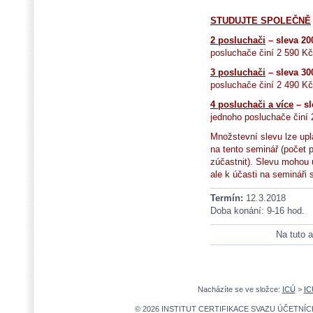
STUDUJTE SPOLEČNĚ
2 posluchači
– sleva 20
posluchače činí 2 590 Kč
3 posluchači
– sleva 30
posluchače činí 2 490 Kč
4 posluchači a více
– sl
jednoho posluchače činí 
Množstevní slevu lze upl
na tento seminář (počet
zúčastnit). Slevu mohou up
ale k účasti na semináři 
Termín:
12.3.2018
Doba konání: 9-16 hod.
Na tuto a
Nacházíte se ve složce:
ICÚ
>
IC
© 2026 INSTITUT CERTIFIKACE SVAZU ÚČETNÍCH,