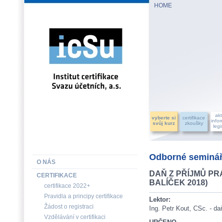
HOME
INSTITUT CERTIFIKACE SVAZU ÚČETNÍCH, a.s.
akt
vyberte si
certifikace
info
svůj kurz
zkoušky
legi
Odborné seminář
O NÁS
DAŇ Z PŘÍJMŮ PR
CERTIFIKACE
BALÍČEK 2018)
certifikace 2022+
Pravidla a principy certifikace
Lektor:
Žádost o registraci
Ing. Petr Kout, CSc. - d
Vzdělávání v certifikaci