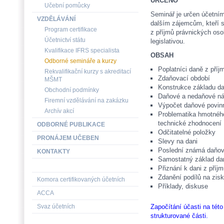
URČENO
Učební pomůcky
Seminář je určen účetní
VZDĚLÁVÁNÍ
dalším zájemcům, kteří si 
Program certifikace
z příjmů právnických oso
Účetnictví státu
legislativou.
Kvalifikace IFRS specialista
OBSAH
Odborné semináře a kurzy
Poplatníci daně z pří
Rekvalifikační kurzy s akreditací
Zdaňovací období
MŠMT
Konstrukce základu d
Obchodní podmínky
Daňové a nedaňové ná
Firemní vzdělávání na zakázku
Výpočet daňové povinn
Archív akcí
Problematika hmotnéh
technické zhodnocení
ODBORNÉ PUBLIKACE
Odčitatelné položky
PRONÁJEM UČEBEN
Slevy na dani
Poslední známá daňová
KONTAKTY
Samostatný základ da
Přiznání k dani z příj
Zdanění podílů na zis
Komora certifikovaných účetních
Příklady, diskuse
ACCA
Svaz účetních
Započítání účasti na tét
strukturované části.