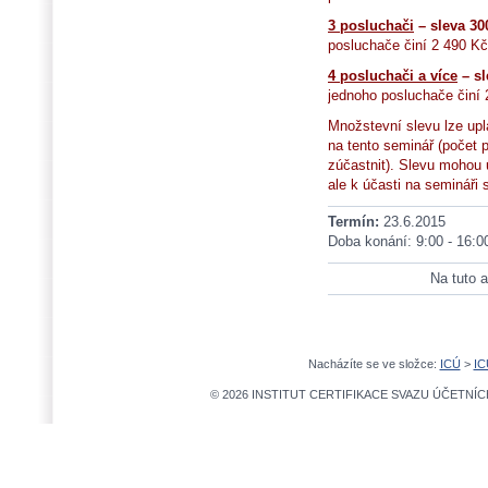
3 posluchači
– sleva 30
posluchače činí 2 490 Kč
4 posluchači a více
– sl
jednoho posluchače činí 
Množstevní slevu lze upl
na tento seminář (počet
zúčastnit). Slevu mohou up
ale k účasti na semináři 
Termín:
23.6.2015
Doba konání: 9:00 - 16:0
Na tuto a
Nacházíte se ve složce:
ICÚ
>
IC
© 2026 INSTITUT CERTIFIKACE SVAZU ÚČETNÍCH,