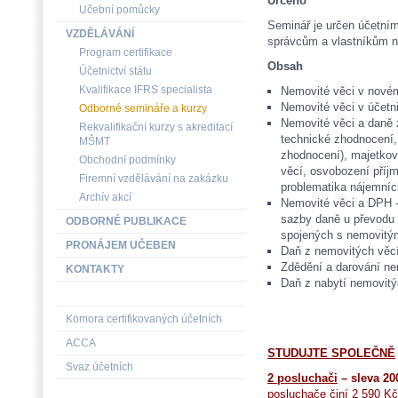
Určeno
Učební pomůcky
Seminář je určen účetním
VZDĚLÁVÁNÍ
správcům a vlastníkům 
Program certifikace
Obsah
Účetnictví státu
Kvalifikace IFRS specialista
Nemovité věci v nov
Nemovité věci v účetni
Odborné semináře a kurzy
Nemovité věci a daně z
Rekvalifikační kurzy s akreditací
technické zhodnocení,
MŠMT
zhodnocení), majetkov
Obchodní podmínky
věcí, osvobození příj
Firemní vzdělávání na zakázku
problematika nájemníc
Archív akcí
Nemovité věci a DPH -
sazby daně u převodu 
ODBORNÉ PUBLIKACE
spojených s nemovitý
PRONÁJEM UČEBEN
Daň z nemovitých věc
Zdědění a darování ne
KONTAKTY
Daň z nabytí nemovitý
Komora certifikovaných účetních
ACCA
STUDUJTE SPOLEČNĚ
Svaz účetních
2 posluchači
– sleva 2
posluchače činí 2 590 Kč