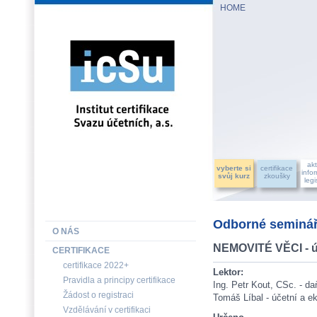
HOME
INSTITUT CERTIFIKACE SVAZU ÚČETNÍCH, a.s.
akt
vyberte si
certifikace
info
svůj kurz
zkoušky
legi
Odborné seminář
O NÁS
NEMOVITÉ VĚCI - ú
CERTIFIKACE
certifikace 2022+
Lektor:
Pravidla a principy certifikace
Ing. Petr Kout, CSc. - d
Žádost o registraci
Tomáš Líbal - účetní a 
Vzdělávání v certifikaci